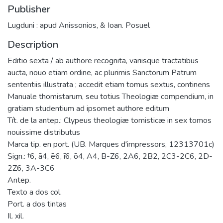
Publisher
Lugduni : apud Anissonios, & Ioan. Posuel
Description
Editio sexta / ab authore recognita, variisque tractatibus
aucta, nouo etiam ordine, ac plurimis Sanctorum Patrum
sententiis illustrata ; accedit etiam tomus sextus, continens
Manuale thomistarum, seu totius Theologiæ compendium, in
gratiam studentium ad ipsomet authore editum
Tít. de la antep.: Clypeus theologiæ tomisticæ in sex tomos
nouissime distributus
Marca tip. en port. (UB. Marques d'impressors, 12313701c)
Sign.: †6, ā4, ē6, ī6, ō4, A4, B-Z6, 2A6, 2B2, 2C3-2C6, 2D-
2Z6, 3A-3C6
Antep.
Texto a dos col.
Port. a dos tintas
Il. xil.