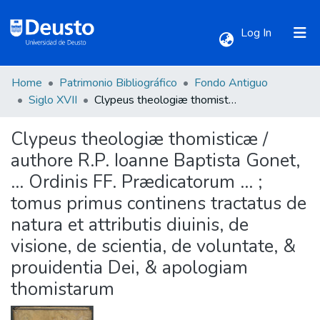
(current)
Log In
Home
Patrimonio Bibliográfico
Fondo Antiguo
Communities & Collections
Siglo XVII
Clypeus theologiæ thomisticæ / authore R.P. Ioanne Baptista Gonet, ... Ordinis FF. Prædicatorum ... ; tomus primus continens tractatus de natura et attributis diuinis, de visione, de scientia, de voluntate, & prouidentia Dei, & apologiam thomistarum
Clypeus theologiæ thomisticæ /
All of DSpace
authore R.P. Ioanne Baptista Gonet,
... Ordinis FF. Prædicatorum ... ;
Statistics
tomus primus continens tractatus de
natura et attributis diuinis, de
visione, de scientia, de voluntate, &
prouidentia Dei, & apologiam
thomistarum