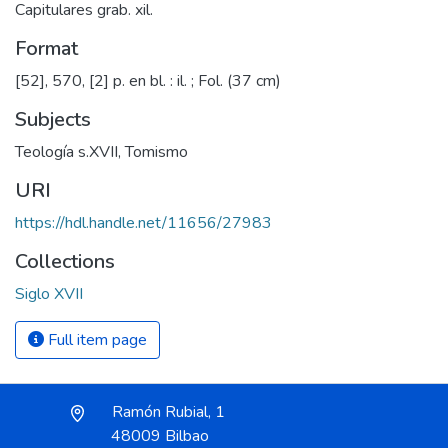
Capitulares grab. xil.
Format
[52], 570, [2] p. en bl. : il. ; Fol. (37 cm)
Subjects
Teología s.XVII
,
Tomismo
URI
https://hdl.handle.net/11656/27983
Collections
Siglo XVII
Full item page
Ramón Rubial, 1
48009 Bilbao