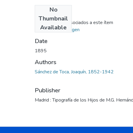
No
Files
Thumbnail
No hay ficheros asociados a este ítem
Available
Ir al repositorio origen
Date
1895
Authors
Sánchez de Toca, Joaquín, 1852-1942
Publisher
Madrid : Tipografía de los Hijos de M.G. Hernán