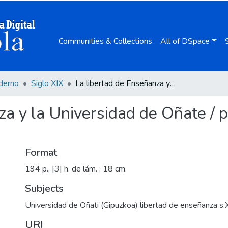
Communities & Collections
All of DSpace
derno
Siglo XIX
La libertad de Enseñanza y la Universidad de Oñate / por Joaquín Sánchez de Toca.
za y la Universidad de Oñate / 
Format
194 p., [3] h. de lám. ; 18 cm.
Subjects
Universidad de Oñati (Gipuzkoa) libertad de enseñanza s.
URI