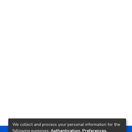
We collect and process your personal information for the
following purposes:
Authentication, Preferences,