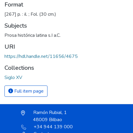
Format
[267] p. : il. ; Fol. (30 cm.)
Subjects
Prosa histórica latina s.I a.C.
URI
https://hdl.handle.net/11656/4675
Collections
Siglo XV
Full item page
Ramón Rubial, 1
48009 Bilbao
+34 944 139 000