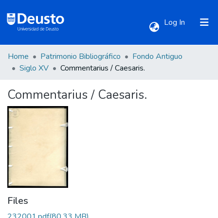
(current)
Log In
Home
Patrimonio Bibliográfico
Fondo Antiguo
Communities & Collections
Siglo XV
Commentarius / Caesaris.
Commentarius / Caesaris.
All of DSpace
Statistics
Files
232001.pdf
(80.33 MB)