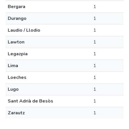
Bergara
1
Durango
1
Laudio / Llodio
1
Lawton
1
Legazpia
1
Lima
1
Loeches
1
Lugo
1
Sant Adrià de Besòs
1
Zarautz
1