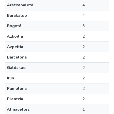
Aretxabaleta
4
Barakaldo
4
Bogotá
3
Azkoitia
2
Azpeitia
2
Barcelona
2
Galdakao
2
Irun
2
Pamplona
2
Plentzia
2
Almacelles
1