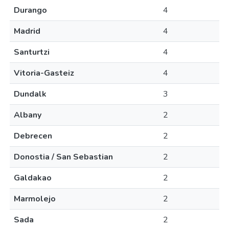
Durango
4
Madrid
4
Santurtzi
4
Vitoria-Gasteiz
4
Dundalk
3
Albany
2
Debrecen
2
Donostia / San Sebastian
2
Galdakao
2
Marmolejo
2
Sada
2