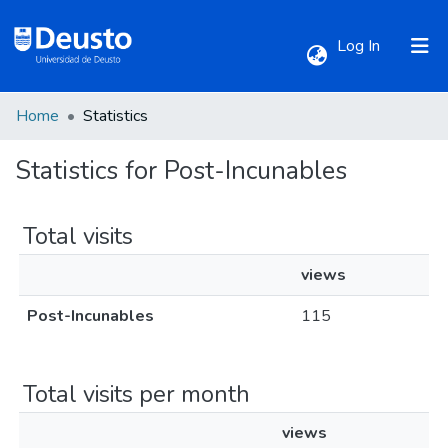
(current)
Log In
Home
Statistics
Communities & Collections
Statistics for Post-Incunables
All of DSpace
Total visits
views
Post-Incunables
115
Total visits per month
views