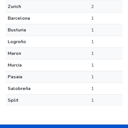
Zurich
2
Barcelona
1
Busturia
1
Logroño
1
Maron
1
Murcia
1
Pasaia
1
Salobreña
1
Split
1