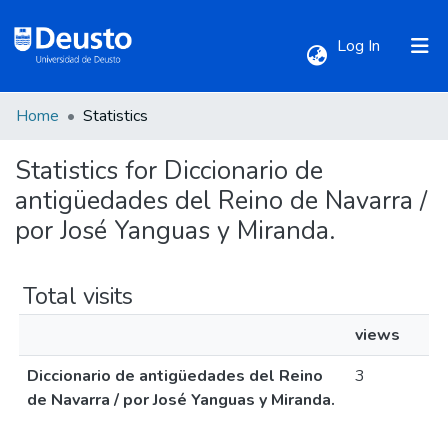
(current)
Log In
Home
Statistics
Communities & Collections
Statistics for Diccionario de
All of DSpace
antigüedades del Reino de Navarra /
por José Yanguas y Miranda.
Total visits
views
Diccionario de antigüedades del Reino
3
de Navarra / por José Yanguas y Miranda.