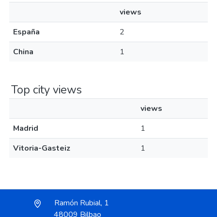
views
España
2
China
1
Top city views
views
Madrid
1
Vitoria-Gasteiz
1
Ramón Rubial, 1
48009 Bilbao