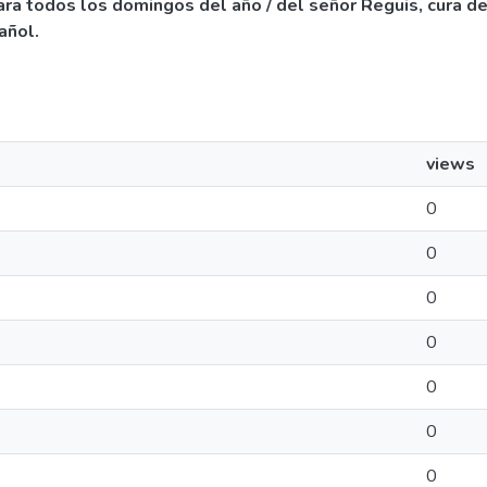
para todos los domingos del año / del señor Reguis, cura de
añol.
views
0
0
0
0
0
0
0