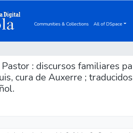
Communities & Collections
All of DSpace
el Pastor : discursos familiares 
is, cura de Auxerre ; traducidos 
ñol.