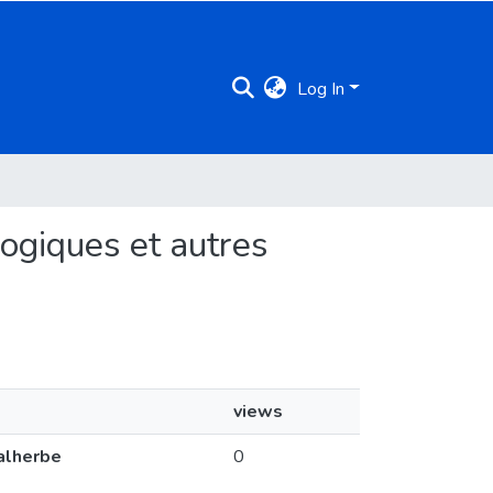
Log In
alogiques et autres
views
Malherbe
0