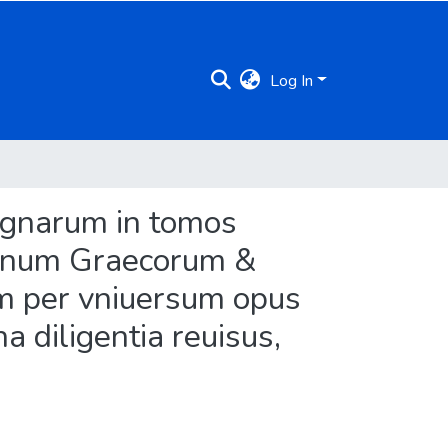
Log In
dignarum in tomos
minum Graecorum &
um per vniuersum opus
a diligentia reuisus,