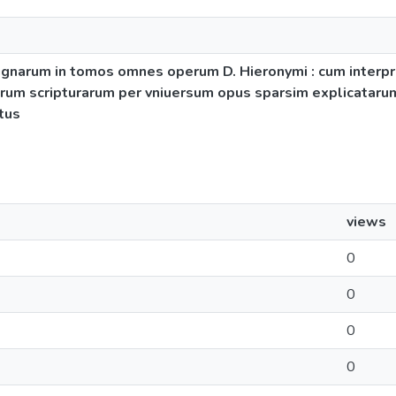
ignarum in tomos omnes operum D. Hieronymi : cum inter
rum scripturarum per vniuersum opus sparsim explicatarum 
tus
views
0
0
0
0