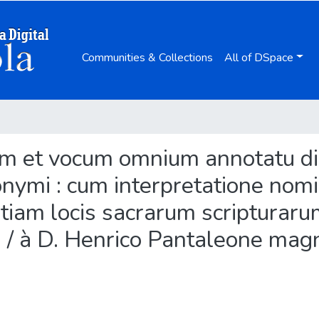
Communities & Collections
All of DSpace
erum et vocum omnium annotatu 
nymi : cum interpretatione no
etiam locis sacrarum scripturar
. / à D. Henrico Pantaleone magn