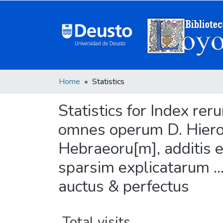
Home
Statistics
Statistics for Index r
omnes operum D. Hiero
Hebraeoru[m], additis 
sparsim explicatarum ..
auctus & perfectus
Total visits