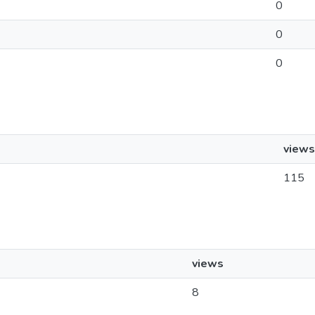
0
0
0
views
115
views
8