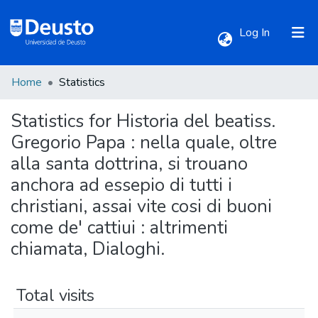
(current)
Log In
Home
Statistics
Communities & Collections
Statistics for Historia del beatiss.
All of DSpace
Gregorio Papa : nella quale, oltre
alla santa dottrina, si trouano
anchora ad essepio di tutti i
christiani, assai vite cosi di buoni
come de' cattiui : altrimenti
chiamata, Dialoghi.
Total visits