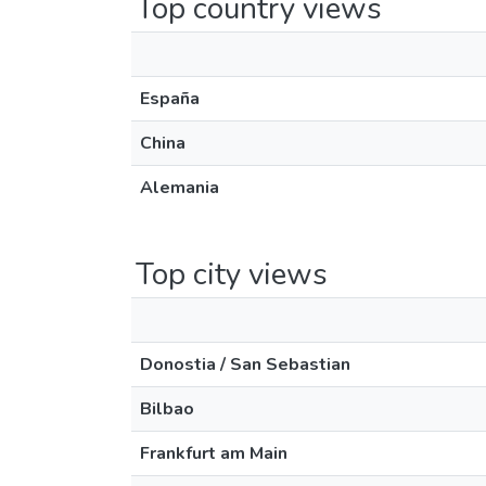
Top country views
España
China
Alemania
Top city views
Donostia / San Sebastian
Bilbao
Frankfurt am Main