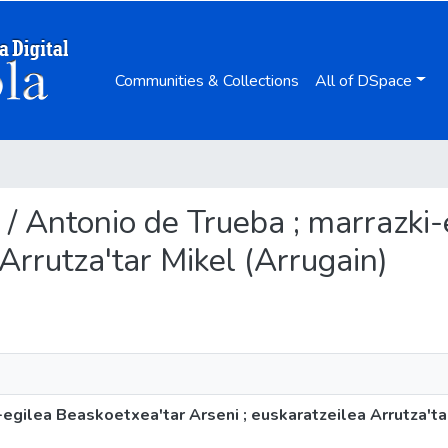
Communities & Collections
All of DSpace
te / Antonio de Trueba ; marrazki
 Arrutza'tar Mikel (Arrugain)
-egilea Beaskoetxea'tar Arseni ; euskaratzeilea Arrutza'ta