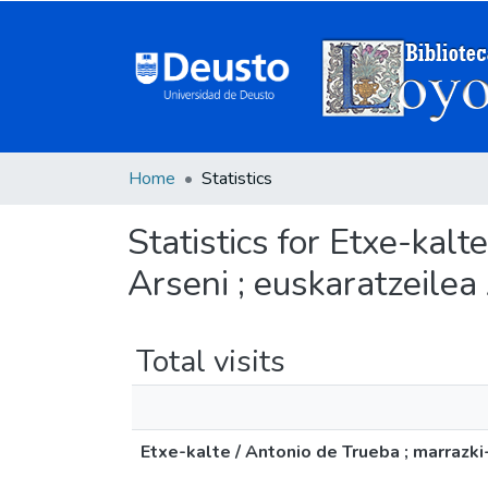
Home
Statistics
Statistics for Etxe-kal
Arseni ; euskaratzeilea
Total visits
Etxe-kalte / Antonio de Trueba ; marrazki