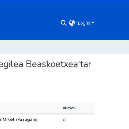
Log In
-egilea Beaskoetxea'tar
views
r Mikel (Arrugain)
8