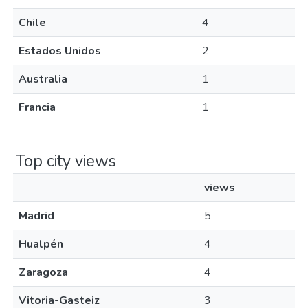
Chile
4
Estados Unidos
2
Australia
1
Francia
1
Top city views
views
Madrid
5
Hualpén
4
Zaragoza
4
Vitoria-Gasteiz
3