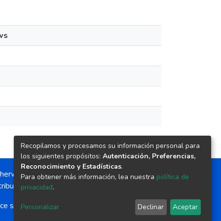
ws
Recopilamos y procesamos su información personal para
los siguientes propósitos:
Autenticación, Preferencias,
Reconocimiento y Estadísticas
.
herwise noted, the item license is described as:
Para obtener más información, lea nuestra
política de
ribution-NonCommercial-NoDerivs 4.0 License
privacidad
.
ce software
copyright © 2002-2026
LYRASIS
Personalizar
Declinar
Aceptar
Cookie settings
Send Feedback