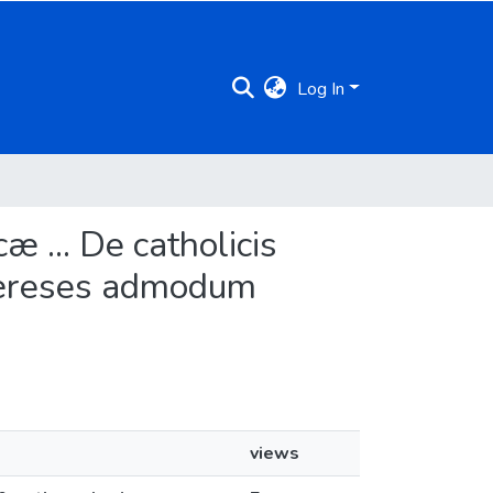
Log In
cæ ... De catholicis
 hæreses admodum
views