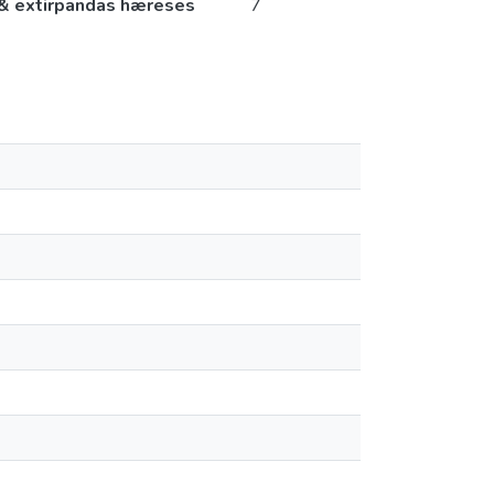
as & extirpandas hæreses
7