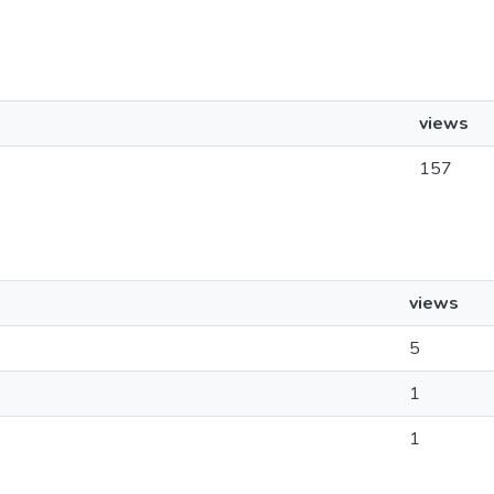
views
157
views
5
1
1