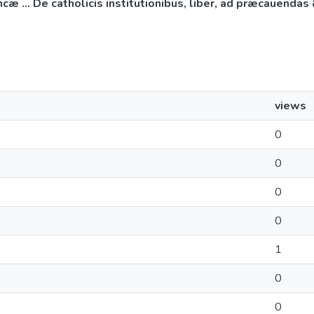
ancæ ... De catholicis institutionibus, liber, ad præcauend
views
0
0
0
0
1
0
0