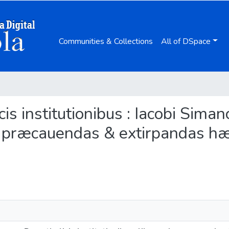
Communities & Collections
All of DSpace
cis institutionibus : Iacobi Siman
, ad præcauendas & extirpandas