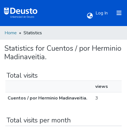
(current)
Log In
Home
Statistics
Communities & Collections
Statistics for Cuentos / por Herminio
All of DSpace
Madinaveitia.
Total visits
views
Cuentos / por Herminio Madinaveitia.
3
Total visits per month