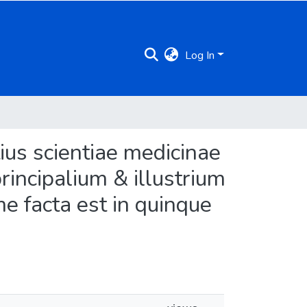
Log In
ius scientiae medicinae
incipalium & illustrium
me facta est in quinque