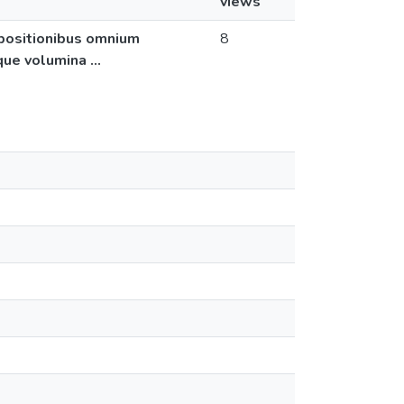
views
xpositionibus omnium
8
ue volumina ...