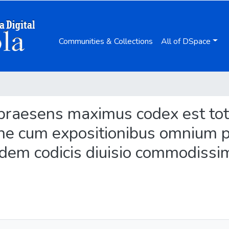
Communities & Collections
All of DSpace
 praesens maximus codex est tot
ne cum expositionibus omnium pr
usdem codicis diuisio commodissi