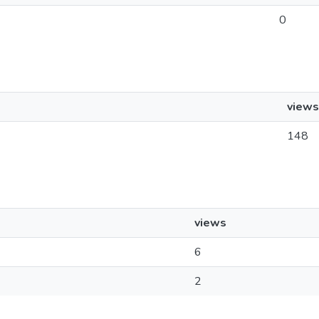
0
views
148
views
6
2