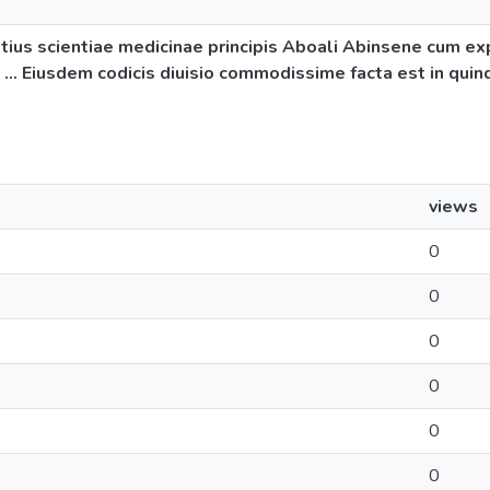
ius scientiae medicinae principis Aboali Abinsene cum e
 ... Eiusdem codicis diuisio commodissime facta est in quinq
views
0
0
0
0
0
0