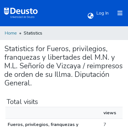
(current)
Log In
Home
Statistics
Communities & Collections
Statistics for Fueros, privilegios,
All of DSpace
franquezas y libertades del M.N. y
M.L. Señorío de Vizcaya / reimpresos
de orden de su Illma. Diputación
General.
Total visits
views
Fueros, privilegios, franquezas y
7