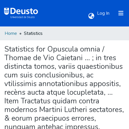
(current)
Log In
Home
Statistics
Communities & Collections
Statistics for Opuscula omnia /
All of DSpace
Thomae de Vio Caietani ... ; in tres
distincta tomos, variis quaestionibus
cum suis conclusionibus, ac
vtilissimis annotationibus appositis,
recèns aucta atque locupletata, ...
Item Tractatus quidam contra
modernos Martini Lutheri sectatores,
& eorum praecipuos errores,
nunquam antehac impressus.