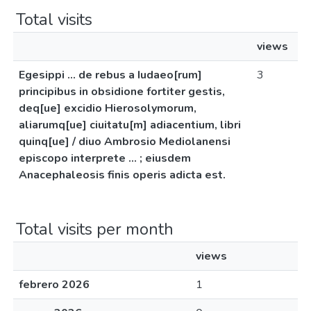
Total visits
views
Egesippi ... de rebus a Iudaeo[rum]
3
principibus in obsidione fortiter gestis,
deq[ue] excidio Hierosolymorum,
aliarumq[ue] ciuitatu[m] adiacentium, libri
quinq[ue] / diuo Ambrosio Mediolanensi
episcopo interprete ... ; eiusdem
Anacephaleosis finis operis adicta est.
Total visits per month
views
febrero 2026
1