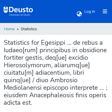
(current)
Log In
Home
Statistics
Communities & Collections
Statistics for Egesippi ... de rebus a
All of DSpace
Iudaeo[rum] principibus in obsidione
fortiter gestis, deq[ue] excidio
Hierosolymorum, aliarumq[ue]
ciuitatu[m] adiacentium, libri
quinq[ue] / diuo Ambrosio
Mediolanensi episcopo interprete ... ;
eiusdem Anacephaleosis finis operis
adicta est.