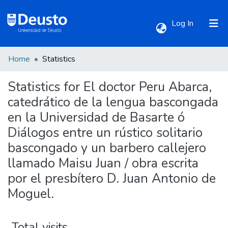
(current)
Log In
Home
Statistics
Communities & Collections
Statistics for El doctor Peru Abarca,
All of DSpace
catedrático de la lengua bascongada
en la Universidad de Basarte ó
Diálogos entre un rústico solitario
bascongado y un barbero callejero
llamado Maisu Juan / obra escrita
por el presbítero D. Juan Antonio de
Moguel.
Total visits