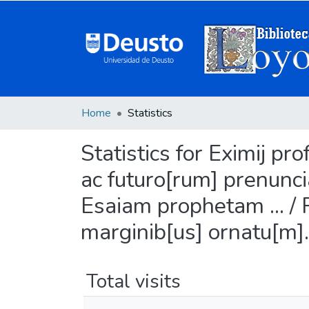
Home
Statistics
Statistics for Eximij p
ac futuro[rum] prenunci
Esaiam prophetam ... / 
marginib[us] ornatu[m].
Total visits