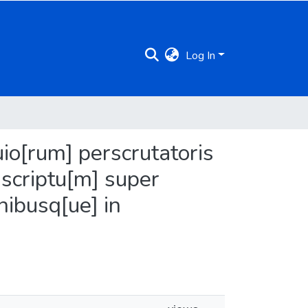
Log In
uio[rum] perscrutatoris
 scriptu[m] super
nibusq[ue] in