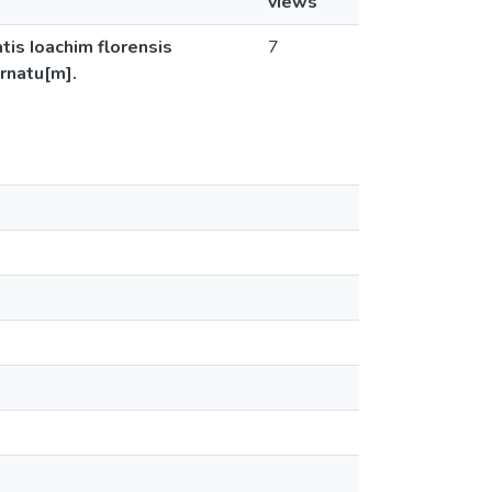
views
tis Ioachim florensis
7
ornatu[m].