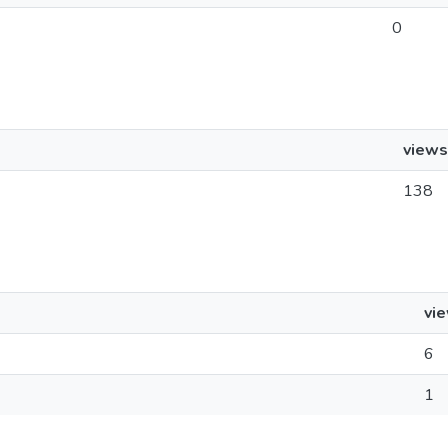
0
views
138
vi
6
1