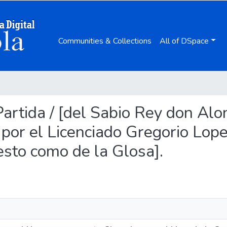
Communities & Collections
All of DSpace
Partida / [del Sabio Rey don Alo
r el Licenciado Gregorio Lopez 
esto como de la Glosa].