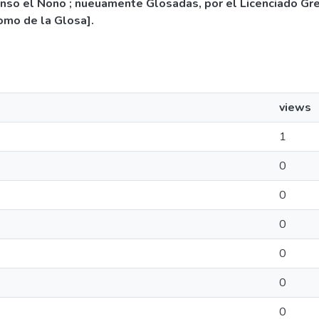
nso el Nono ; nueuamente Glosadas, por el Licenciado Grego
omo de la Glosa].
views
1
0
0
0
0
0
0