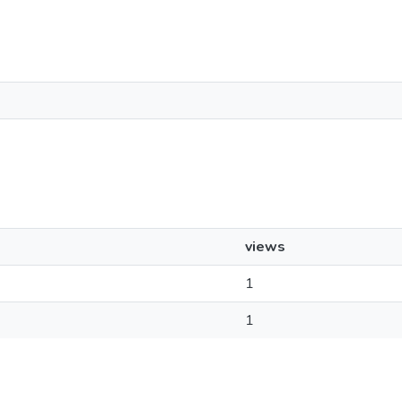
views
1
1