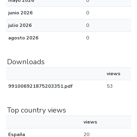
mayo 2026
0
junio 2026
0
julio 2026
0
agosto 2026
0
Downloads
views
991006921875203351.pdf
53
Top country views
views
España
20