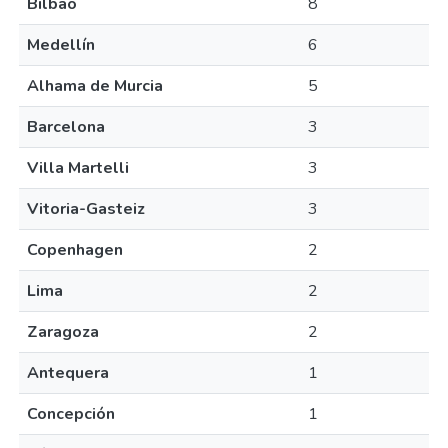
Bilbao
8
Medellín
6
Alhama de Murcia
5
Barcelona
3
Villa Martelli
3
Vitoria-Gasteiz
3
Copenhagen
2
Lima
2
Zaragoza
2
Antequera
1
Concepción
1