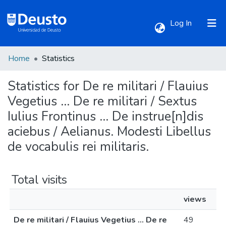
(current)
Log In
Home
Statistics
Communities & Collections
Statistics for De re militari / Flauius
All of DSpace
Vegetius ... De re militari / Sextus
Iulius Frontinus ... De instrue[n]dis
aciebus / Aelianus. Modesti Libellus
de vocabulis rei militaris.
Total visits
views
De re militari / Flauius Vegetius ... De re
49