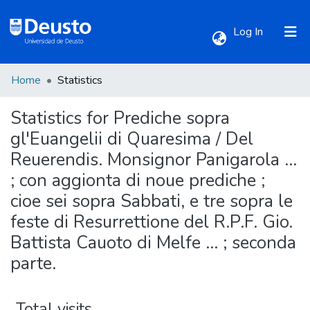
(current)
Log In
Home
Statistics
Communities & Collections
Statistics for Prediche sopra
All of DSpace
gl'Euangelii di Quaresima / Del
Reuerendis. Monsignor Panigarola ...
; con aggionta di noue prediche ;
cioe sei sopra Sabbati, e tre sopra le
feste di Resurrettione del R.P.F. Gio.
Battista Cauoto di Melfe ... ; seconda
parte.
Total visits