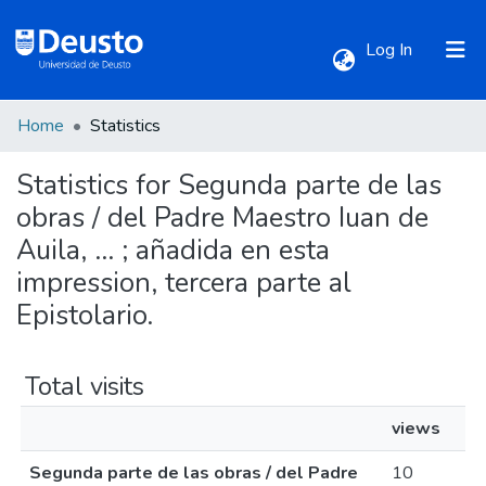
(current)
Log In
Home
Statistics
Communities & Collections
Statistics for Segunda parte de las
All of DSpace
obras / del Padre Maestro Iuan de
Auila, ... ; añadida en esta
impression, tercera parte al
Epistolario.
Total visits
views
Segunda parte de las obras / del Padre
10