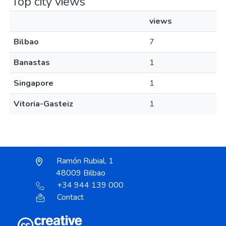
Top city views
views
Bilbao
7
Banastas
1
Singapore
1
Vitoria-Gasteiz
1
Ramón Rubial, 1
48009 Bilbao
+34 944 139 000
Contact