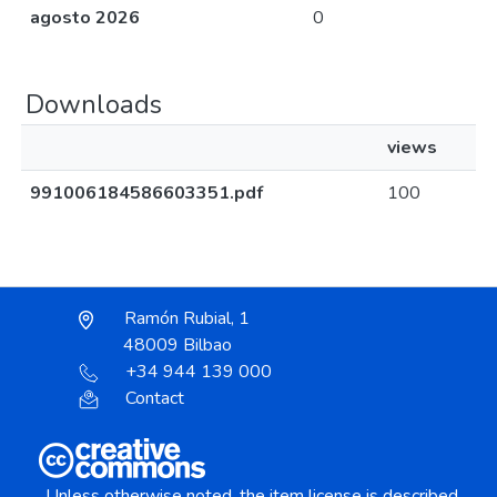
agosto 2026
0
Downloads
views
991006184586603351.pdf
100
Ramón Rubial, 1
48009 Bilbao
+34 944 139 000
Contact
Unless otherwise noted, the item license is described