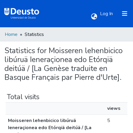
(current)
Log In
Home
Statistics
Communities & Collections
Statistics for Moisseren lehenbicico
All of DSpace
libúruä Ieneraçionea edo Etórqiä
deitúä / [La Genèse traduite en
Basque Français par Pierre d'Urte].
Total visits
views
Moisseren lehenbicico libúruä
5
Ieneraçionea edo Etórqiä deitúä / [La