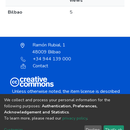
views
Bilbao
5
Ramón Rubial, 1
48009 Bilbao
+34 944 139 000
Contact
Unless otherwise noted, the item license is described
as:
We collect and process your personal information for the
Creative Commons Attribution-NonCommercial-
following purposes:
Authentication, Preferences,
NoDerivs 4.0 License
Acknowledgement and Statistics
.
To learn more, please read our
privacy policy
.
DSpace software
copyright © 2002-2026
LYRASIS
Customize
Decline
That's ok