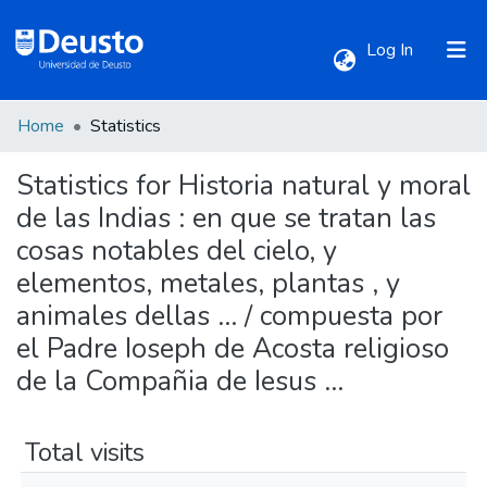
(current)
Log In
Home
Statistics
Communities & Collections
Statistics for Historia natural y moral
All of DSpace
de las Indias : en que se tratan las
cosas notables del cielo, y
elementos, metales, plantas , y
animales dellas ... / compuesta por
el Padre Ioseph de Acosta religioso
de la Compañia de Iesus ...
Total visits