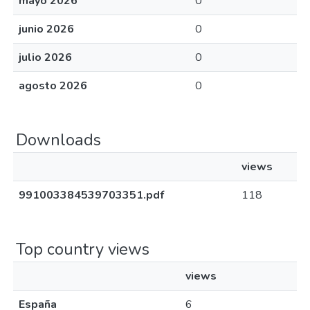
mayo 2026
0
junio 2026
0
julio 2026
0
agosto 2026
0
Downloads
views
991003384539703351.pdf
118
Top country views
views
España
6