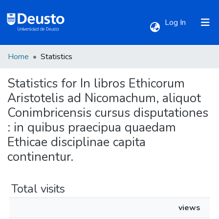
(current)
Log In
Home
Statistics
Communities & Collections
Statistics for In libros Ethicorum
All of DSpace
Aristotelis ad Nicomachum, aliquot
Conimbricensis cursus disputationes
: in quibus praecipua quaedam
Ethicae disciplinae capita
continentur.
Total visits
views