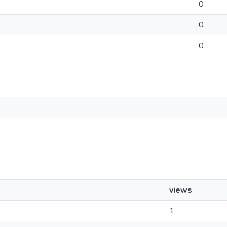
0
0
0
views
1