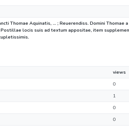
cti Thomae Aquinatis, ... ; Reuerendiss. Domini Thomae a V
t Postillae locis suis ad textum appositae, item supplement
ocupletissimis.
views
0
1
0
0