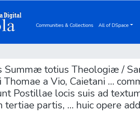
Communities & Collections
All of DSpace
pars Summæ totius Theologiæ / S
ni Thomae a Vio, Caietani ... co
runt Postillae locis suis ad text
tiae partis, ... huic opere addi