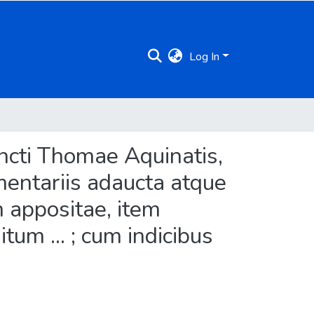
Log In
ancti Thomae Aquinatis,
mmentariis adaucta atque
um appositae, item
tum ... ; cum indicibus