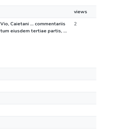
views
io, Caietani ... commentariis
2
um eiusdem tertiae partis, ...