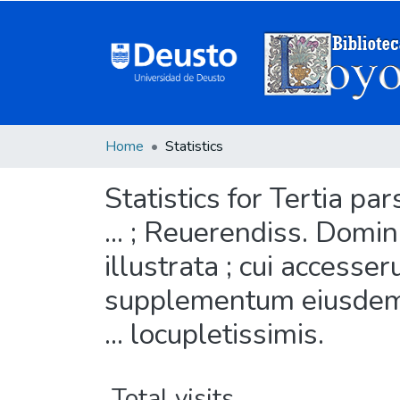
Home
Statistics
Statistics for Tertia 
... ; Reuerendiss. Domi
illustrata ; cui accesse
supplementum eiusdem ter
... locupletissimis.
Total visits