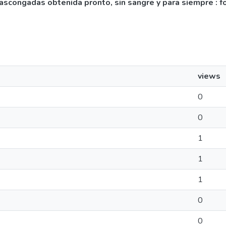
s vascongadas obtenida pronto, sin sangre y para siempre : f
views
0
0
1
1
1
0
0