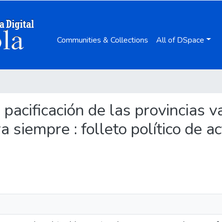
Communities & Collections
All of DSpace
 la pacificación de las provincia
a siempre : folleto político de ac