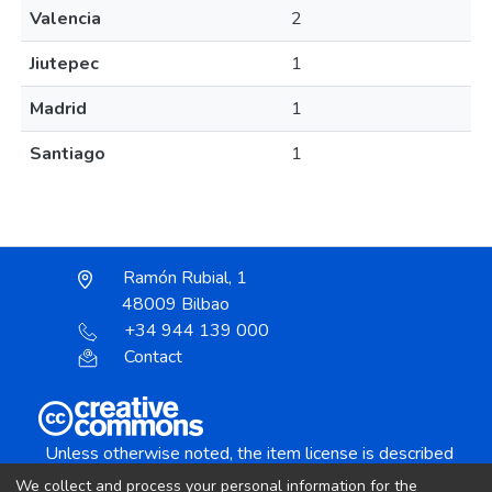
Valencia
2
Jiutepec
1
Madrid
1
Santiago
1
Ramón Rubial, 1
48009 Bilbao
+34 944 139 000
Contact
Unless otherwise noted, the item license is described
as:
We collect and process your personal information for the