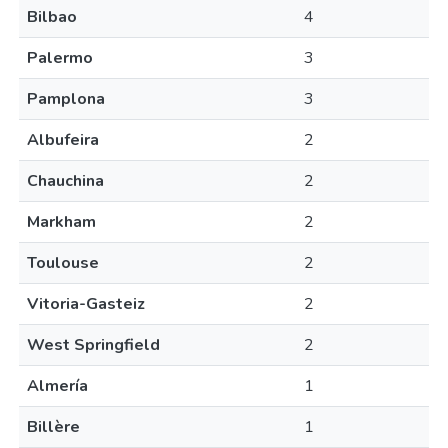
Bilbao
4
Palermo
3
Pamplona
3
Albufeira
2
Chauchina
2
Markham
2
Toulouse
2
Vitoria-Gasteiz
2
West Springfield
2
Almería
1
Billère
1