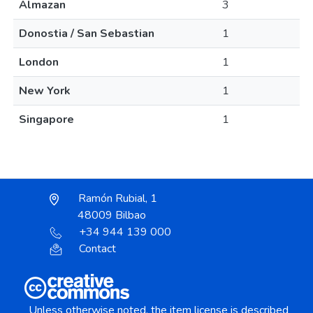
Almazan
3
Donostia / San Sebastian
1
London
1
New York
1
Singapore
1
Ramón Rubial, 1
48009 Bilbao
+34 944 139 000
Contact
Unless otherwise noted, the item license is described