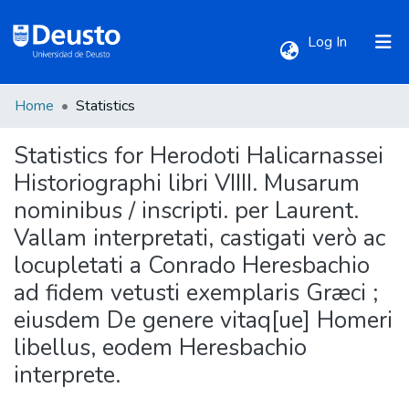
(current)
Log In
Home
Statistics
Communities & Collections
Statistics for Herodoti Halicarnassei
All of DSpace
Historiographi libri VIIII. Musarum
nominibus / inscripti. per Laurent.
Vallam interpretati, castigati verò ac
locupletati a Conrado Heresbachio
ad fidem vetusti exemplaris Græci ;
eiusdem De genere vitaq[ue] Homeri
libellus, eodem Heresbachio
interprete.