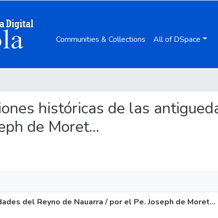
Communities & Collections
All of DSpace
aciones históricas de las antigu
eph de Moret...
dades del Reyno de Nauarra / por el Pe. Joseph de Moret...