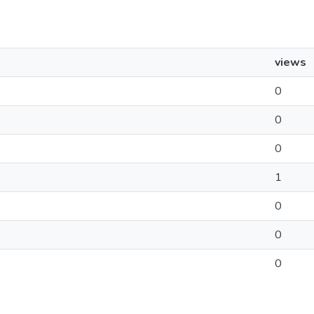
views
0
0
0
1
0
0
0