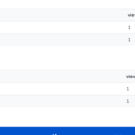
vi
1
1
vie
1
1