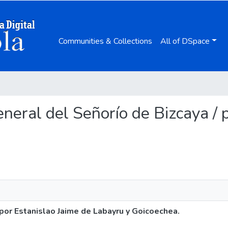
Communities & Collections
All of DSpace
general del Señorío de Bizcaya /
 por Estanislao Jaime de Labayru y Goicoechea.