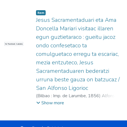
Item
Jesus Sacramentaduari eta Ama
Doncella Mariari visitaac illaren
egun guztietaraco : gueitu jacoz
ondo confesetaco ta
No Thumbnail Available
comulguetaco erregu ta escariac,
mezia entzuteco, Jesus
Sacramentaduaren bederatzi
urruna beste gauza on batzucaz /
San Alfonso Ligorioc
(
Bilbao : Imp. de Larumbe,
1856
)
Alfonso
María de Ligorio, Santo, 1696-1787
;
Show more
Uriarte, José Antonio de (O.F.M.)