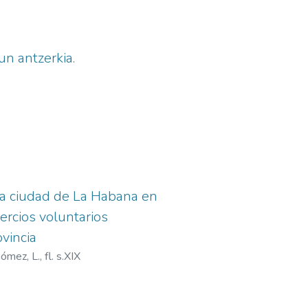
dun antzerkia.
la ciudad de La Habana en
tercios voluntarios
ovincia
ómez, L., fl. s.XIX