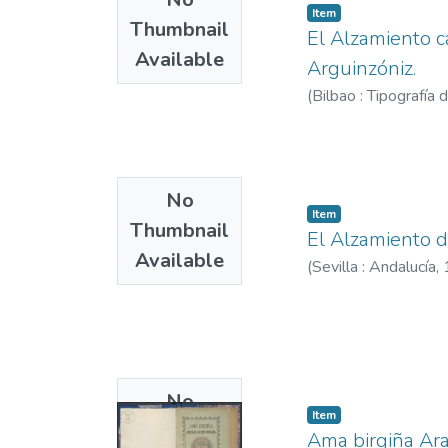
Item
Thumbnail
El Alzamiento c
Available
Arguinzóniz.
(
Bilbao : Tipografía
No
Item
Thumbnail
El Alzamiento d
Available
(
Sevilla : Andalucía,
No
Item
Thumbnail
Ama birgiña Ar