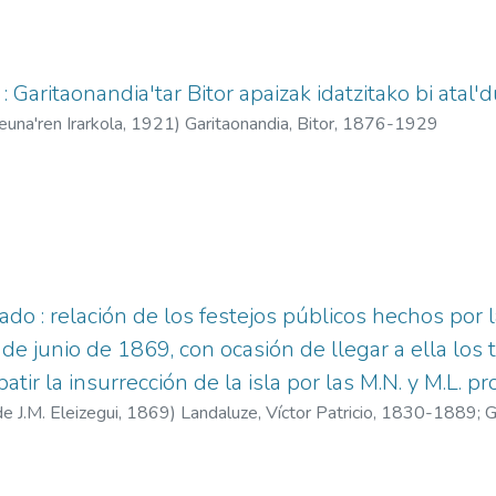
 : Garitaonandia'tar Bitor apaizak idatzitako bi atal'
una'ren Irarkola,
1921
)
Garitaonandia, Bitor, 1876-1929
o : relación de los festejos públicos hechos por 
4 de junio de 1869, con ocasión de llegar a ella los 
tir la insurrección de la isla por las M.N. y M.L. pr
e J.M. Eleizegui,
1869
)
Landaluze, Víctor Patricio, 1830-1889
;
G