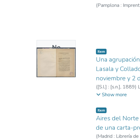
(
Pamplona : Imprent
No
Item
Thumbnail
Una agrupación
Available
Lasala y Collad
noviembre y 2 
(
[S.l.] : [s.n.],
1889
)
Políticas.
Show more
Item
Aires del Norte
de una carta-pr
(
Madrid : Librería d