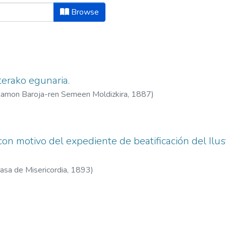
y Title
Browse
erako egunaria.
 Ramon Baroja-ren Semeen Moldizkira,
1887
)
con motivo del expediente de beatificación del Ilus
Casa de Misericordia,
1893
)