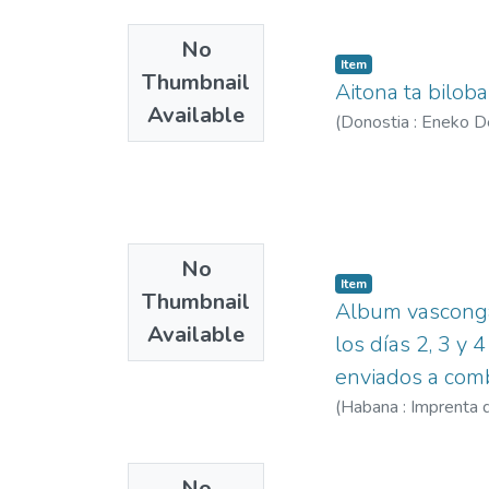
No
Item
Thumbnail
Aitona ta biloba
Available
(
Donostia : Eneko De
No
Item
Thumbnail
Album vascongad
Available
los días 2, 3 y 
enviados a comba
(
Habana : Imprenta d
No