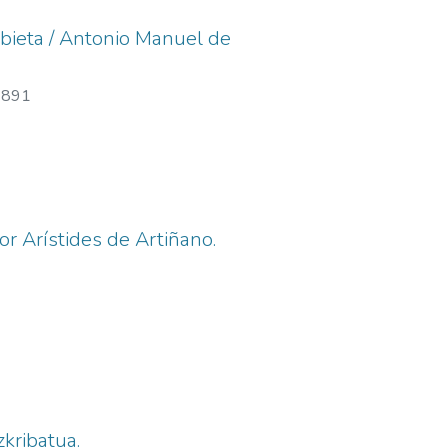
ebieta / Antonio Manuel de
-1891
r Arístides de Artiñano.
kribatua.