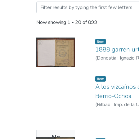
Browsing Fondo Moderno b
Now showing
1 - 20 of 899
Item
1888 garren urt
(
Donostia : Ignazio
Item
A los vizcaínos 
Berrio-Ochoa.
(
Bilbao : Imp. de la 
No