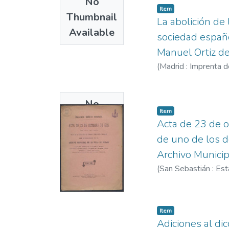
No
Item
Thumbnail
La abolición de l
Available
sociedad españo
Manuel Ortiz de
(
Madrid : Imprenta d
No
Item
Thumbnail
Acta de 23 de oc
Available
de uno de los d
Archivo Municipal
(
San Sebastián : Est
Item
Adiciones al di