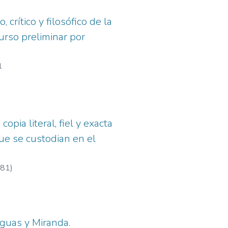
 crítico y filosófico de la
urso preliminar por
l
pia literal, fiel y exacta
ue se custodian en el
81
)
nguas y Miranda.