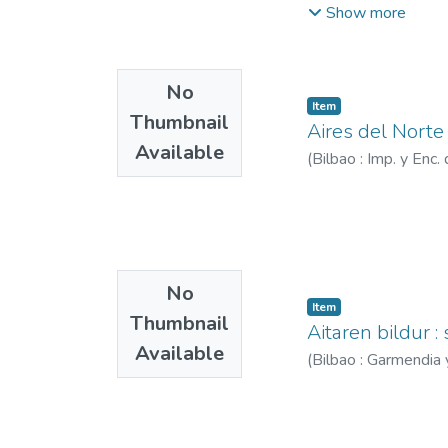
Soldado, Joaquín G.
Show more
No
Item
Thumbnail
Aires del Norte 
Available
(
Bilbao : Imp. y Enc
No
Item
Thumbnail
Aitaren bildur :
Available
(
Bilbao : Garmendia