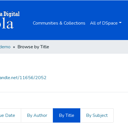
Communities & Collections
All of DSpace
derno
Browse by Title
.handle.net/11656/2052
ue Date
By Author
By Title
By Subject