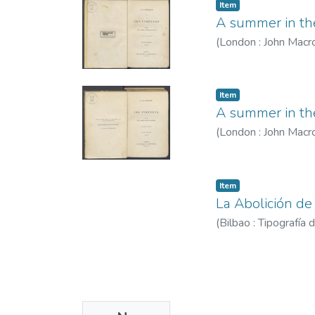
Item
Thumbnail
A summer in the
Available
(
London : John Macr
Item
A summer in the
(
London : John Macr
Item
La Abolición de
(
Bilbao : Tipografía