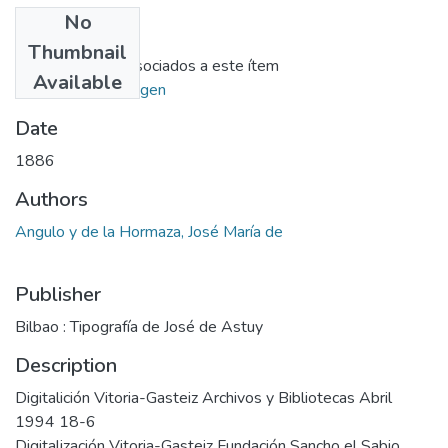
No
Files
Thumbnail
No hay ficheros asociados a este ítem
Available
Ir al repositorio origen
Date
1886
Authors
Angulo y de la Hormaza, José María de
Publisher
Bilbao : Tipografía de José de Astuy
Description
Digitalición Vitoria-Gasteiz Archivos y Bibliotecas Abril
1994 18-6
Digitalización Vitoria-Gasteiz Fundación Sancho el Sabio