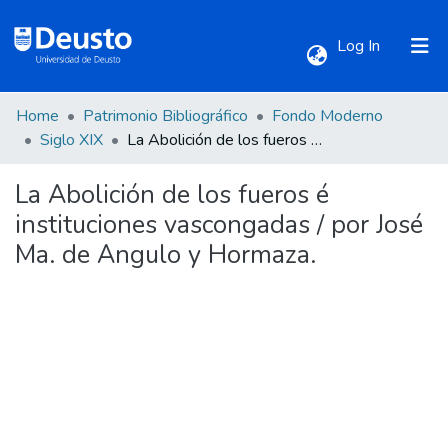
(current)
Log In
Home
Patrimonio Bibliográfico
Fondo Moderno
Communities & Collections
Siglo XIX
La Abolición de los fueros é instituciones vascongadas / por José Ma. de Angulo y Hormaza.
La Abolición de los fueros é
All of DSpace
instituciones vascongadas / por José
Ma. de Angulo y Hormaza.
Statistics