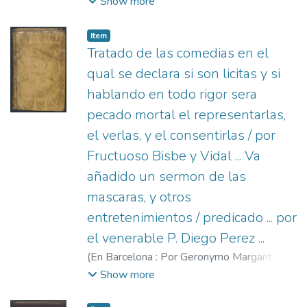
de Bernardo Calderón,
1686
)
Luzuriaga,
Show more
Juan de (O.F.M.)
;
Bouttats, Gasper, 1640-
1695
;
Herederos de la Viuda de Bernardo
Item
Calderón, fl. 1684-1703
Tratado de las comedias en el
qual se declara si son licitas y si
hablando en todo rigor sera
pecado mortal el representarlas,
el verlas, y el consentirlas / por
Fructuoso Bisbe y Vidal ... Va
añadido un sermon de las
mascaras, y otros
entretenimientos / predicado ... por
el venerable P. Diego Perez ...
(
En Barcelona : Por Geronymo Margarit, y a
su costa,
1618
)
Ferrer, Juan Gaspar (S.I.),
Show more
1558-1636
;
Pérez de Valdivia, Diego, ca.
1520-1589. Platica o lecion de las