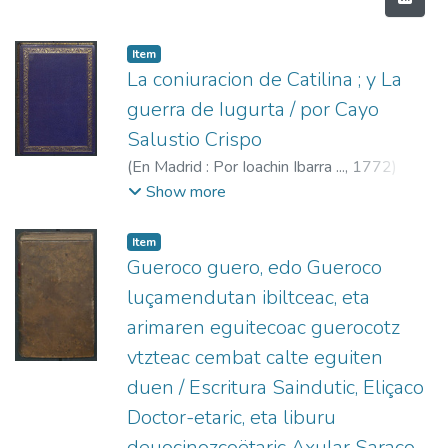
Item
La coniuracion de Catilina ; y La
guerra de Iugurta / por Cayo
Salustio Crispo
(
En Madrid : Por Ioachin Ibarra ...,
1772
)
Salustio Crispo, Cayo
;
Ibarra, Joaquín, 1725-
Show more
1785
;
Salustio Crispo, Cayo. Bellum
Jugurthinum. Español-Latín
Item
Gueroco guero, edo Gueroco
luçamendutan ibiltceac, eta
arimaren eguitecoac guerocotz
vtzteac cembat calte eguiten
duen / Escritura Saindutic, Eliçaco
Doctor-etaric, eta liburu
deuocinozcoëtaric Axular Saraco