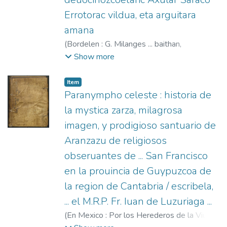
Errotorac vildua, eta arguitara
amana
(
Bordelen : G. Milanges ... baithan,
[1703/1723]
)
Axular, Pedro, 1556-1644
;
Show more
Millanges, Guillaume, fl. 1623-1649
Item
Paranympho celeste : historia de
la mystica zarza, milagrosa
imagen, y prodigioso santuario de
Aranzazu de religiosos
obseruantes de ... San Francisco
en la prouincia de Guypuzcoa de
la region de Cantabria / escribela,
... el M.R.P. Fr. Iuan de Luzuriaga ...
(
En Mexico : Por los Herederos de la Viuda