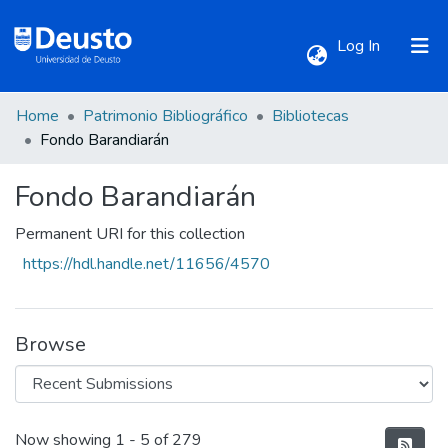
(current)
Log In
Home
Patrimonio Bibliográfico
Bibliotecas
Communities & Collections
Fondo Barandiarán
Fondo Barandiarán
All of DSpace
Permanent URI for this collection
Statistics
https://hdl.handle.net/11656/4570
Browse
Recent Submissions
Now showing
1 - 5 of 279