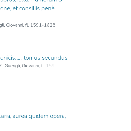
ione, et consiliis penè
gli, Giovanni, fl. 1591-1628.
onicis, ... : tomus secundus.
6.
;
Guerigli, Giovanni, fl. 1591-
ntaria, aurea quidem opera,