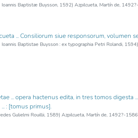
s Ioannis Baptistæ Buysson,
1592
)
Azpilcueta, Martín de, 1492
lcueta ... Consiliorum siue responsorum, volumen
 Ioannis Baptistae Buysson : ex typographia Petri Rolandi,
1594
an-Baptiste, fl. 1592-1600.
;
Roland, Pierre, fl. 1584-1595.
tae ... opera hactenus edita, in tres tomos digesta .
... : [tomus primus].
edes Gulielmi Rouillii,
1589
)
Azpilcueta, Martín de, 1492?-1586