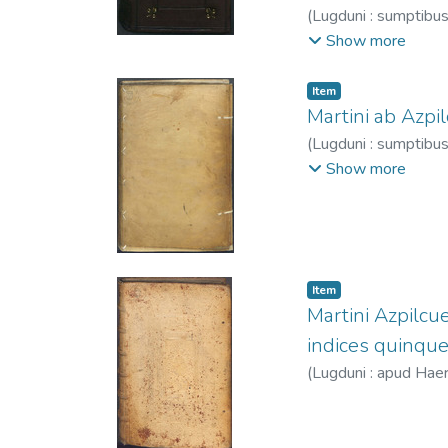
(
Lugduni : sumptibu
1592-1600.
Show more
Item
Martini ab Azpi
(
Lugduni : sumptibus
-1586.
;
Buysson, Je
Show more
Item
Martini Azpilcue
indices quinque 
(
Lugduni : apud Haer