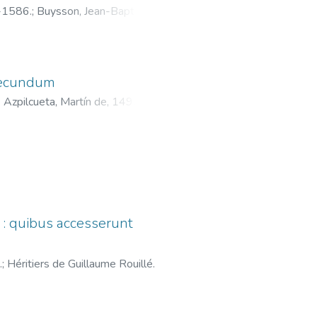
?-1586.
;
Buysson, Jean-Baptiste, fl.
 secundum
)
Azpilcueta, Martín de, 1492?
.. : quibus accesserunt
.
;
Héritiers de Guillaume Rouillé‏.