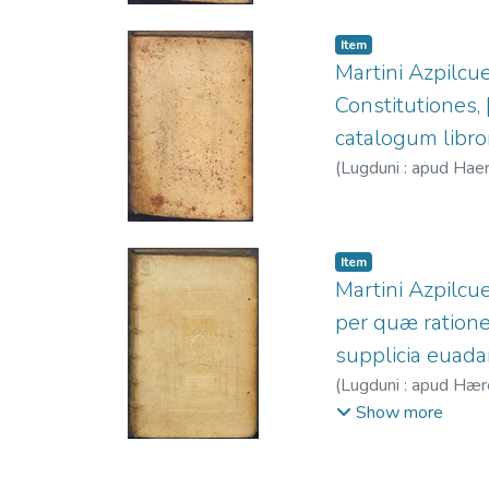
Item
Martini Azpilcu
Constitutiones, 
catalogum libro
(
Lugduni : apud Haer
Item
Martini Azpilcu
per quæ ratione
supplicia euadan
(
Lugduni : apud Hæred
Show more