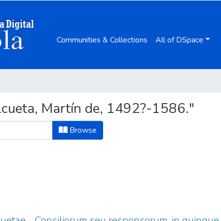
Communities & Collections
All of DSpace
cueta, Martín de, 1492?-1586."
Browse
lcuetae ... Consiliorum seu responsorum, in quinque