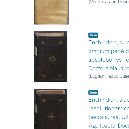
(
Venetiis : apud Ioa
Item
Enchiridion, si
omnium penè du
absolutiones, re
Doctore Nauarro
(
Lugduni : apud Guli
Item
Enchiridion, si
resolutionem co
peccata, restitu
Azpilcueta, Doc