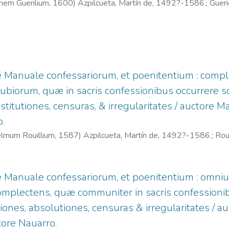
nnem Guerilium,
1600
)
Azpilcueta, Martín de, 1492?-1586.
;
Gueri
ue Manuale confessariorum, et poenitentium : comp
biorum, quæ in sacris confessionibus occurrere sol
stitutiones, censuras, & irregularitates / auctore M
.
elmum Rouillium,
1587
)
Azpilcueta, Martín de, 1492?-1586.
;
Rou
ue Manuale confessariorum, et poenitentium : omn
mplectens, quæ communiter in sacris confessionib
tiones, absolutiones, censuras & irregularitates / a
tore Nauarro.