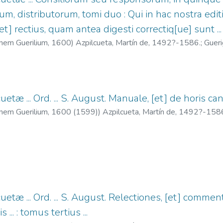
ium, distributorum, tomi duo : Qui in hac nostra edit
[et] rectius, quam antea digesti correctiq[ue] sunt ...
nnem Guerilium,
1600
)
Azpilcueta, Martín de, 1492?-1586.
;
Gueri
uetæ ... Ord. ... S. August. Manuale, [et] de horis can
nnem Guerilium,
1600 (1599)
)
Azpilcueta, Martín de, 1492?-158
cuetæ ... Ord. ... S. August. Relectiones, [et] comme
... : tomus tertius ...