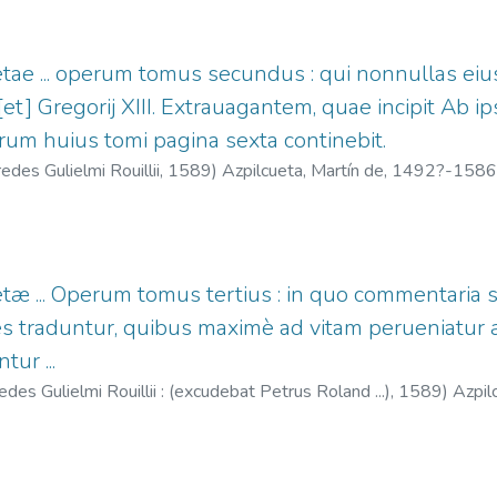
etae ... operum tomus secundus : qui nonnullas eiu
[et] Gregorij XIII. Extrauagantem, quae incipit Ab ip
rum huius tomi pagina sexta continebit.
edes Gulielmi Rouillii,
1589
)
Azpilcueta, Martín de, 1492?-1586
etæ ... Operum tomus tertius : in quo commentaria 
s traduntur, quibus maximè ad vitam perueniatur 
tur ...
es Gulielmi Rouillii : (excudebat Petrus Roland ...),
1589
)
Azpil
;
Roland, Pierre, fl. 1584-1595.