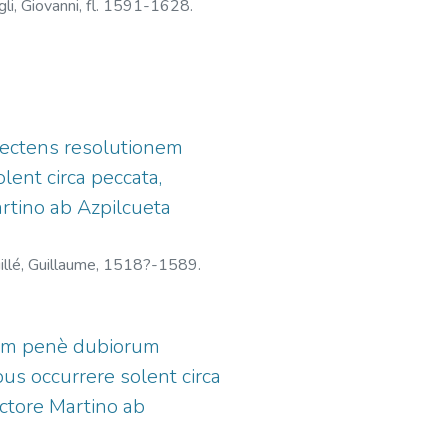
gli, Giovanni, fl. 1591-1628.
lectens resolutionem
ent circa peccata,
artino ab Azpilcueta
illé, Guillaume, 1518?-1589.
ium penè dubiorum
us occurrere solent circa
uctore Martino ab