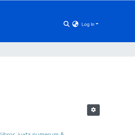
Log In
 libros, iuxta numerum &