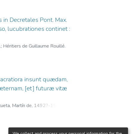
s in Decretales Pont. Max.
so, lucubrationes continet :
.
;
Héritiers de Guillaume Rouillé‏.
sacratiora insunt quædam,
æternam, [et] futuræ vitæ
cueta, Martín de, 1492?-1586.
;
We collect and process your personal information for the