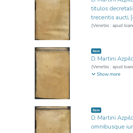
titulos decretal
trecentis aucti, 
(
Venetiis : apud Ioa
Item
D. Martini Azpilc
(
Venetiis : apud Ioa
1628.
Show more
Item
D. Martini Azpil
omnibusque iuris 