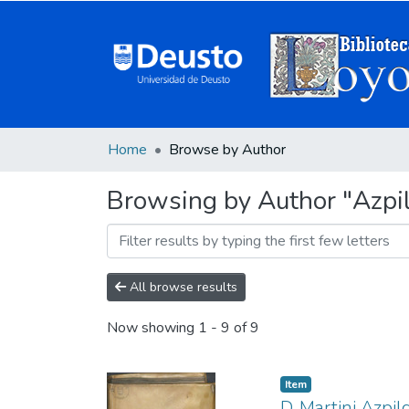
Home
Browse by Author
Browsing by Author "Azpil
All browse results
Now showing
1 - 9 of 9
Item
D. Martini Azpi