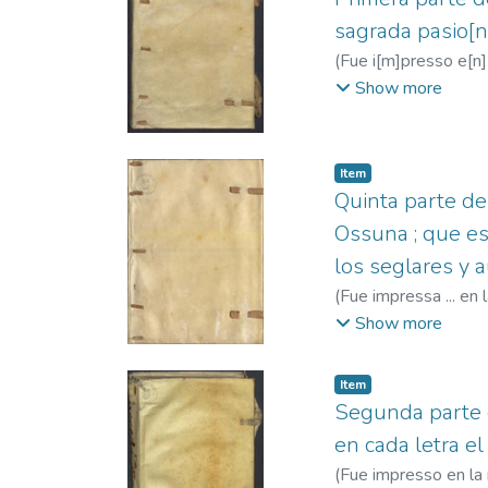
sagrada pasio[n]
(
Fue i[m]presso e[n] 
22
)
Francisco de Os
Show more
1563
Item
Quinta parte de
Ossuna ; que es
los seglares y 
(
Fue impressa ... en
(O.F.M.), ca. 1492-
Show more
Item
Segunda parte d
en cada letra el
(
Fue impresso en la 