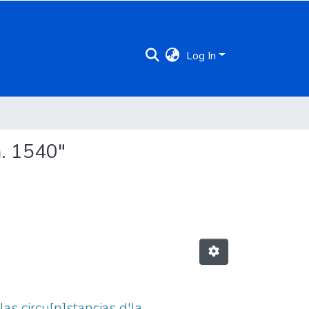
Log In
a. 1540"
las circu[n]stancias d'la