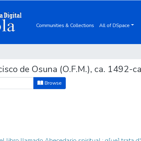
Communities & Collections
All of DSpace
isco de Osuna (O.F.M.), ca. 1492-c
Browse
l libro llamado Abecedario spiritual : q[ue] trata d'