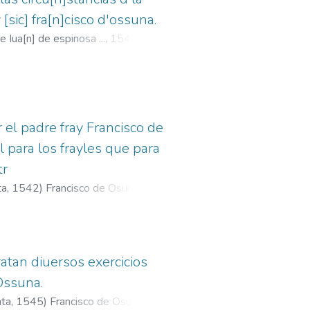
[sic] fra[n]cisco d'ossuna.
 Iua[n] de espinosa ...,
1544-09-
0
;
Espinosa, Juan de, fl. 1532-
 el padre fray Francisco de
 para los frayles que para
tr
ta,
1542
)
Francisco de Osuna
atan diuersos exercicios
 Ossuna.
nta,
1545
)
Francisco de Osuna