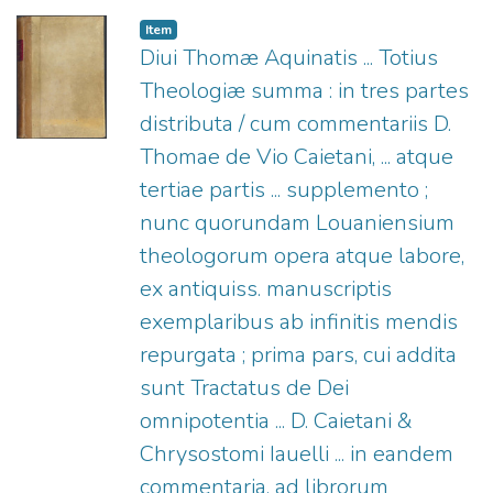
Item
Diui Thomæ Aquinatis ... Totius
Theologiæ summa : in tres partes
distributa / cum commentariis D.
Thomae de Vio Caietani, ... atque
tertiae partis ... supplemento ;
nunc quorundam Louaniensium
theologorum opera atque labore,
ex antiquiss. manuscriptis
exemplaribus ab infinitis mendis
repurgata ; prima pars, cui addita
sunt Tractatus de Dei
omnipotentia ... D. Caietani &
Chrysostomi Iauelli ... in eandem
commentaria, ad librorum