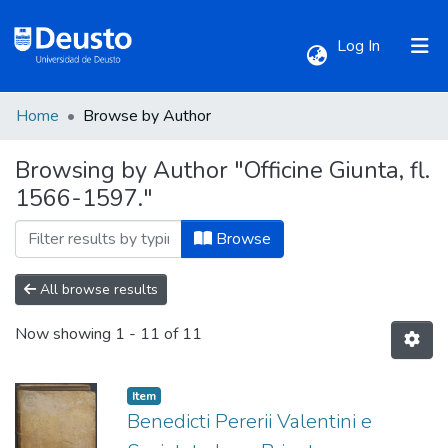
(current)
Log In
Home
Browse by Author
Communities & Collections
Browsing by Author "Officine Giunta, fl.
1566-1597."
All of DSpace
Browse
All browse results
Now showing
1 - 11 of 11
Item
Benedicti Pererii Valentini e