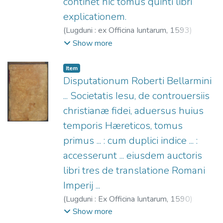
continet hic tomus quinti libri
explicationem.
(
Lugduni : ex Officina Iuntarum,
1593
)
Fonseca, Pedro da (S.I.), 1528-1599.
;
Show more
Officine Giunta, fl. 1566-1597.
Item
Disputationum Roberti Bellarmini
... Societatis Iesu, de controuersiis
christianæ fidei, aduersus huius
temporis Hæreticos, tomus
primus ... : cum duplici indice ... :
accesserunt ... eiusdem auctoris
libri tres de translatione Romani
Imperij ...
(
Lugduni : Ex Officina Iuntarum,
1590
)
Roberto Bellarmino, Santo, 1542-1621.
;
Show more
Officine Giunta, fl. 1566-1597.