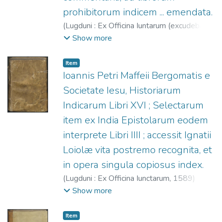
prohibitorum indicem ... emendata.
(
Lugduni : Ex Officina Iuntarum (excudebat
Nicolaus Guerin),
1587
)
Tomás de Aquino,
Show more
Santo, 1225?-1274.
;
De Vio, Tommaso
(O.P.), 1469-1534.
;
Iavelli, Crisóstomo
Item
(O.P.), ca. 1470-ca. 1538.
;
Quiroga, Gaspar
Ioannis Petri Maffeii Bergomatis e
de, 1512?-1594.
;
Guerin, Nicolaus, fl.
Societate Iesu, Historiarum
1580?-1587.
;
Officine Giunta, fl. 1566-
Indicarum Libri XVI ; Selectarum
1597.
item ex India Epistolarum eodem
interprete Libri IIII ; accessit Ignatii
Loiolæ vita postremo recognita, et
in opera singula copiosus index.
(
Lugduni : Ex Officina Iunctarum,
1589
)
Maffei, Giovanni Pietro (S.I.), 1533-1603.
;
Show more
Jullieron, Guichard, fl. 1574?-1614?
;
Officine Giunta, fl. 1566-1597.
Item