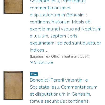
Societate Iesu, Prior tomus
commentariorum et
disputationum in Genesim :
continens historiam Mosis ab
exordio mundi vsque ad Noeticum
diluuium, septem libris
explanatam : adiecti sunt quattuor
indices ...
(
Lugduni : ex Officina Iuntarum,
1590
)
Pereyra, Benito (S.I.), 1535-1610.
;
Officine
Show more
Giunta, fl. 1566-1597.
Item
Benedicti Pererii Valentini, e
Societate Iesu, Commentariorum
et disputationum in Genesim,
tomus secundus : continens