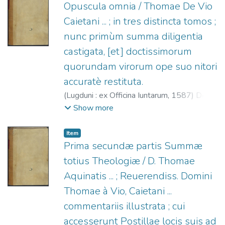
Opuscula omnia / Thomae De Vio
Caietani ... ; in tres distincta tomos ;
nunc primùm summa diligentia
castigata, [et] doctissimorum
quorundam virorum ope suo nitori
accuratè restituta.
(
Lugduni : ex Officina Iuntarum,
1587
)
De
Vio, Tommaso (O.P.), 1469-1534.
;
Officine
Show more
Giunta, fl. 1566-1597.
Item
Prima secundæ partis Summæ
totius Theologiæ / D. Thomae
Aquinatis ... ; Reuerendiss. Domini
Thomae à Vio, Caietani ...
commentariis illustrata ; cui
accesserunt Postillae locis suis ad