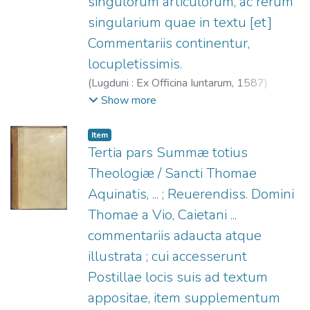
singulorum articulorum, ac rerum
singularium quae in textu [et]
Commentariis continentur,
locupletissimis.
(
Lugduni : Ex Officina Iuntarum,
1587
)
Tomás de Aquino, Santo, 1225?-1274.
;
De
Show more
Vio, Tommaso (O.P.), 1469-1534.
;
Officine
Giunta, fl. 1566-1597.
Item
Tertia pars Summæ totius
Theologiæ / Sancti Thomae
Aquinatis, ... ; Reuerendiss. Domini
Thomae a Vio, Caietani ...
commentariis adaucta atque
illustrata ; cui accesserunt
Postillae locis suis ad textum
appositae, item supplementum