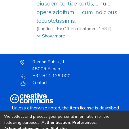
eiusdem tertiae partis, ... huic
opere additum ... ; cum indicibus ...
locupletissimis.
(
Lugduni : Ex Officina Iuntarum,
1587
)
Tomás de Aquino, Santo, 1225?-1274.
;
De
Show more
Vio, Tommaso (O.P.), 1469-1534.
;
Officine
Giunta, fl. 1566-1597.
Ramón Rubial, 1
48009 Bilbao
+34 944 139 000
Contact
Unless otherwise noted, the item license is described
as:
We collect and process your personal information for the
Creative Commons Attribution-NonCommercial-
following purposes:
Authentication, Preferences,
NoDerivs 4.0 License
Acknowledgement and Statistics
.