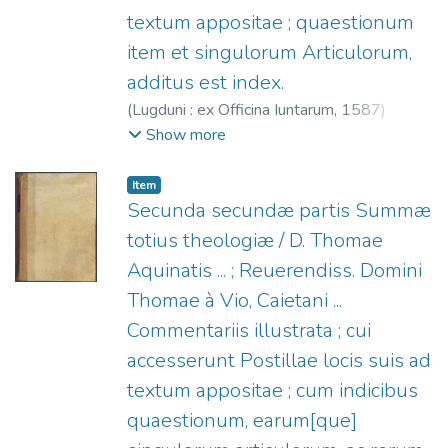
textum appositae ; quaestionum
item et singulorum Articulorum,
additus est index.
(
Lugduni : ex Officina Iuntarum,
1587
)
Tomás de Aquino, Santo, 1225?-1274.
;
De
Show more
Vio, Tommaso (O.P.), 1469-1534.
;
Officine
Giunta, fl. 1566-1597.
Item
Secunda secundæ partis Summæ
totius theologiæ / D. Thomae
Aquinatis ... ; Reuerendiss. Domini
Thomae à Vio, Caietani ...
Commentariis illustrata ; cui
accesserunt Postillae locis suis ad
textum appositae ; cum indicibus
quaestionum, earum[que]