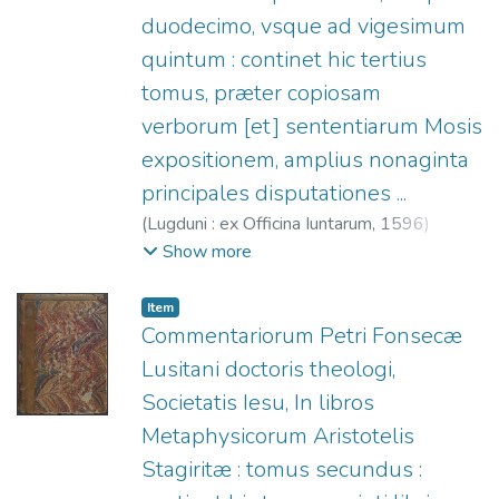
duodecimo, vsque ad vigesimum
quintum : continet hic tertius
tomus, præter copiosam
verborum [et] sententiarum Mosis
expositionem, amplius nonaginta
principales disputationes ...
(
Lugduni : ex Officina Iuntarum,
1596
)
Pereyra, Benito (S.I.), 1535-1610.
;
Officine
Show more
Giunta, fl. 1566-1597.
Item
Commentariorum Petri Fonsecæ
Lusitani doctoris theologi,
Societatis Iesu, In libros
Metaphysicorum Aristotelis
Stagiritæ : tomus secundus :