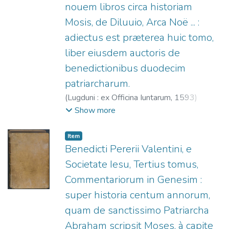
nouem libros circa historiam
Mosis, de Diluuio, Arca Noë ... :
adiectus est præterea huic tomo,
liber eiusdem auctoris de
benedictionibus duodecim
patriarcharum.
(
Lugduni : ex Officina Iuntarum,
1593
)
Pereyra, Benito (S.I.), 1535-1610.
;
Officine
Show more
Giunta, fl. 1566-1597.
Item
Benedicti Pererii Valentini, e
Societate Iesu, Tertius tomus,
Commentariorum in Genesim :
super historia centum annorum,
quam de sanctissimo Patriarcha
Abraham scripsit Moses, à capite