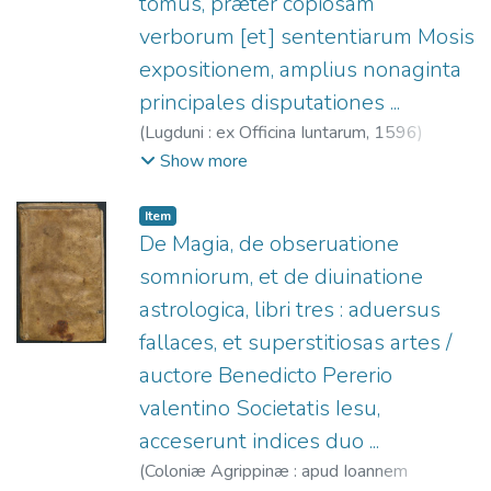
tomus, præter copiosam
verborum [et] sententiarum Mosis
expositionem, amplius nonaginta
principales disputationes ...
(
Lugduni : ex Officina Iuntarum,
1596
)
Pereyra, Benito (S.I.), 1535-1610.
;
Officine
Show more
Giunta, fl. 1566-1597.
Item
De Magia, de obseruatione
somniorum, et de diuinatione
astrologica, libri tres : aduersus
fallaces, et superstitiosas artes /
auctore Benedicto Pererio
valentino Societatis Iesu,
acceserunt indices duo ...
(
Coloniæ Agrippinæ : apud Ioannem