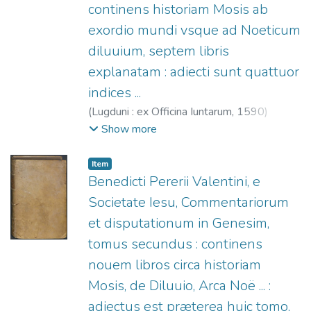
continens historiam Mosis ab
exordio mundi vsque ad Noeticum
diluuium, septem libris
explanatam : adiecti sunt quattuor
indices ...
(
Lugduni : ex Officina Iuntarum,
1590
)
Pereyra, Benito (S.I.), 1535-1610.
;
Officine
Show more
Giunta, fl. 1566-1597.
Item
Benedicti Pererii Valentini, e
Societate Iesu, Commentariorum
et disputationum in Genesim,
tomus secundus : continens
nouem libros circa historiam
Mosis, de Diluuio, Arca Noë ... :
adiectus est præterea huic tomo,