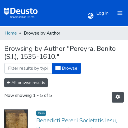
(current)
Log In
Home
Browse by Author
Communities & Collections
Browsing by Author "Pereyra, Benito
(S.I.), 1535-1610."
All of DSpace
Browse
All browse results
Now showing
1 - 5 of 5
Item
Benedicti Pererii Societatis Iesu,