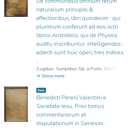
De communibus omnium rerum
naturalium principiis &
affectionibus, libri quindecim : qui
plurimum conferunt ad eos octo
libros Aristotelis, qui de Physico
auditu inscribuntur, intelligendos :
adiecti sunt huic operi, tres indices
...
(
Lugduni : Sumptibus Sib. à Porta,
1588
)
Pereyra, Benito (S.I.), 1535-1610.
;
La
Show more
Porte, Sibylle de, fl. 1585-1595?
Item
Benedicti Pererii Valentini e
Societate Iesu, Prior tomus
commentariorum et
disputationum in Genesim :