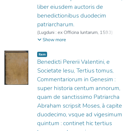
liber eiusdem auctoris de
benedictionibus duodecim
patriarcharum.
(
Lugduni : ex Officina Iuntarum,
1593
)
Pereyra, Benito (S.I.), 1535-1610.
;
Officine
Show more
Giunta, fl. 1566-1597.
Item
Benedicti Pererii Valentini, e
Societate Iesu, Tertius tomus,
Commentariorum in Genesim :
super historia centum annorum,
quam de sanctissimo Patriarcha
Abraham scripsit Moses, à capite
duodecimo, vsque ad vigesimum
quintum : continet hic tertius