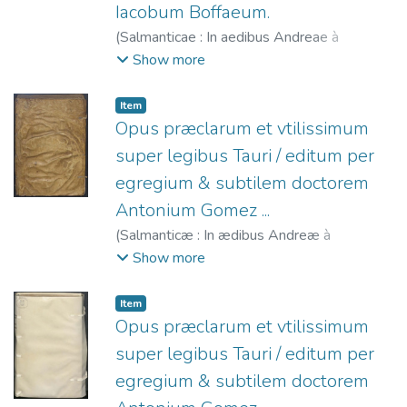
Iacobum Boffaeum.
(
Salmanticae : In aedibus Andreae à
Portonarijs ...,
1565
)
Boffaeus, Jacobus.
;
Show more
Portonariis, Andrea de, fl. 1547-1568.
Item
Opus præclarum et vtilissimum
super legibus Tauri / editum per
egregium & subtilem doctorem
Antonium Gomez ...
(
Salmanticæ : In ædibus Andreæ à
Portonariis ...,
1567
)
Gómez, Antonio,
Show more
1501-1561.
;
Castilla (Reino). Leyes de
Toro, 1505.
;
Portonariis, Andrea de, fl.
Item
1547-1568.
Opus præclarum et vtilissimum
super legibus Tauri / editum per
egregium & subtilem doctorem