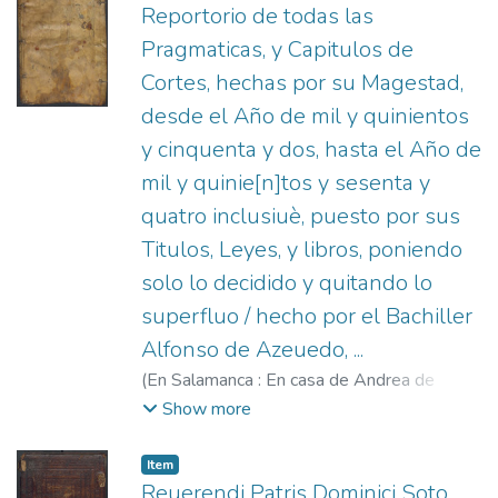
Reportorio de todas las
Pragmaticas, y Capitulos de
Cortes, hechas por su Magestad,
desde el Año de mil y quinientos
y cinquenta y dos, hasta el Año de
mil y quinie[n]tos y sesenta y
quatro inclusiuè, puesto por sus
Titulos, Leyes, y libros, poniendo
solo lo decidido y quitando lo
superfluo / hecho por el Bachiller
Alfonso de Azeuedo, ...
(
En Salamanca : En casa de Andrea de
Portonarijs, ... : A costa de Ioan Moreno
Show more
mercader de libros,
1566
)
España.
;
Acevedo, Alfonso de, 1518-1598.
;
Item
Portonariis, Andrea de, fl. 1547-1568.
;
Reuerendi Patris Dominici Soto ...