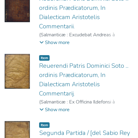
Moreno, Juan, fl. 1556-1570.
ordinis Prædicatorum, In
Dialecticam Aristotelis
Commentarii.
(
Salmanticæ : Excudebat Andreas à
Portonariis,
1552
)
Soto, Domingo de (O.P.),
Show more
1494-1560.
;
Portonariis, Andrea de, fl.
1547-1568.
Item
Reuerendi Patris Dominici Soto ...
ordinis Prædicatorum, In
Dialecticam Aristotelis
Commentarij.
(
Salmanticæ : Ex Officina Ildefonsi à
Terranoua & Neyla,
1583
)
Soto, Domingo
Show more
de (O.P.), 1494-1560.
;
Portonariis, Andrea
de, fl. 1547-1568.
;
Portonariis, Vicente de,
Item
fl. 1569-1571.
;
Terranova y Neyla,
Segunda Partida / [del Sabio Rey