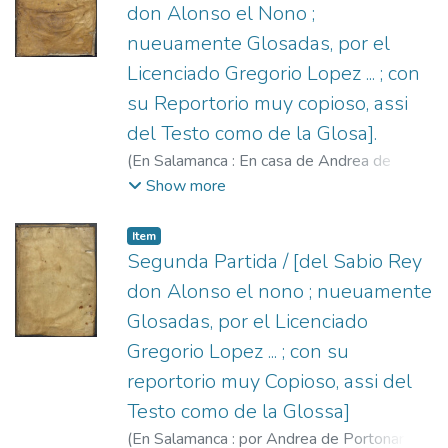
Ildefonso de, fl. 1577-1588.
don Alonso el Nono ;
nueuamente Glosadas, por el
Licenciado Gregorio Lopez ... ; con
su Reportorio muy copioso, assi
del Testo como de la Glosa].
(
En Salamanca : En casa de Andrea de
Portonarijs ...,
1565
)
Alfonso X, Rey de
Show more
Castilla, 1221-1284.
;
López, Gregorio,
1496?-1560.
;
Portonariis, Andrea de, fl.
Item
1547-1568.
Segunda Partida / [del Sabio Rey
don Alonso el nono ; nueuamente
Glosadas, por el Licenciado
Gregorio Lopez ... ; con su
reportorio muy Copioso, assi del
Testo como de la Glossa]
(
En Salamanca : por Andrea de Portonariis,