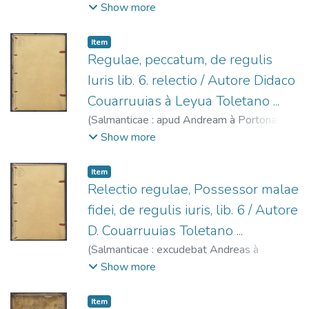
1555
)
Alfonso X, Rey de Castilla, 1221-
Show more
1284.
;
López, Gregorio, 1496?-1560.
;
Portonariis, Andrea de, fl. 1547-1568.
Item
Regulae, peccatum, de regulis
Iuris lib. 6. relectio / Autore Didaco
Couarruuias à Leyua Toletano ...
(
Salmanticae : apud Andream à Portonariis,
1554
)
Covarrubias y Leyva, Diego de,
Show more
1512-1577.
;
Portonariis, Andrea de, fl.
1547-1568.
Item
Relectio regulae, Possessor malae
fidei, de regulis iuris, lib. 6 / Autore
D. Couarruuias Toletano ...
(
Salmanticae : excudebat Andreas à
Portonariis,
1553
)
Covarrubias y Leyva,
Show more
Diego de, 1512-1577.
;
Portonariis, Andrea
de, fl. 1547-1568.
Item