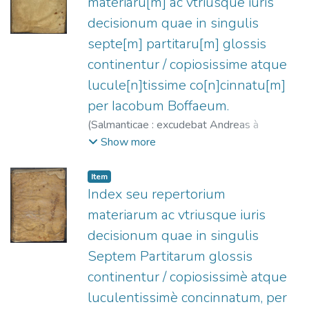
materiaru[m] ac vtriusque iuris
decisionum quae in singulis
septe[m] partitaru[m] glossis
continentur / copiosissime atque
lucule[n]tissime co[n]cinnatu[m]
per Iacobum Boffaeum.
(
Salmanticae : excudebat Andreas à
Portonarijs,
1555
)
Boffaeus, Jacobus.
;
Show more
Portonariis, Andrea de, fl. 1547-1568.
Item
Index seu repertorium
materiarum ac vtriusque iuris
decisionum quae in singulis
Septem Partitarum glossis
continentur / copiosissimè atque
luculentissimè concinnatum, per