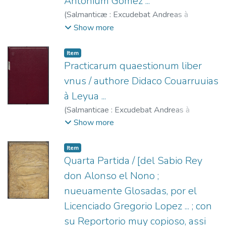
Antonium Gomez ...
(
Salmanticæ : Excudebat Andreas à
Portonariis ...,
1560
)
Gómez, Antonio,
Show more
1501-1561.
;
Portonariis, Andrea de, fl.
1547-1568.
;
Castilla (Reino). Leyes de
Item
Toro, 1505.
Practicarum quaestionum liber
vnus / authore Didaco Couarruuias
à Leyua ...
(
Salmanticae : Excudebat Andreas à
Portonarijs ...,
1567
)
Covarrubias y Leyva,
Show more
Diego de, 1512-1577.
;
Portonariis, Andrea
de, fl. 1547-1568.
Item
Quarta Partida / [del Sabio Rey
don Alonso el Nono ;
nueuamente Glosadas, por el
Licenciado Gregorio Lopez ... ; con
su Reportorio muy copioso, assi