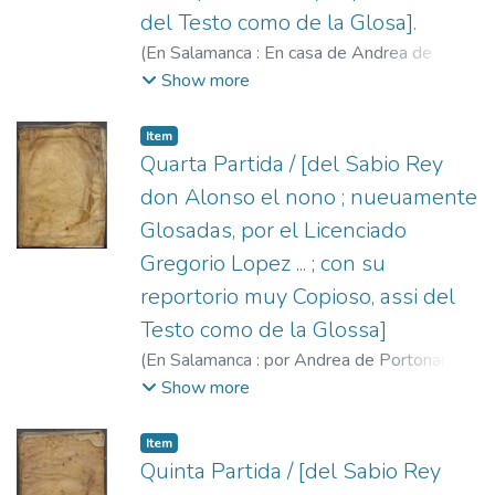
del Testo como de la Glosa].
(
En Salamanca : En casa de Andrea de
Portonarijs ...,
1565
)
Alfonso X, Rey de
Show more
Castilla, 1221-1284.
;
López, Gregorio,
1496?-1560.
;
Portonariis, Andrea de, fl.
Item
1547-1568.
Quarta Partida / [del Sabio Rey
don Alonso el nono ; nueuamente
Glosadas, por el Licenciado
Gregorio Lopez ... ; con su
reportorio muy Copioso, assi del
Testo como de la Glossa]
(
En Salamanca : por Andrea de Portonariis,
1555
)
Alfonso X, Rey de Castilla, 1221-
Show more
1284.
;
López, Gregorio, 1496?-1560.
;
Portonariis, Andrea de, fl. 1547-1568.
Item
Quinta Partida / [del Sabio Rey