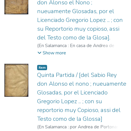
don Alonso el Nono ;
nueuamente Glosadas, por el
Licenciado Gregorio Lopez ... ; con
su Reportorio muy copioso, assi
del Testo como de la Glosa].
(
En Salamanca : En casa de Andrea de
Portonarijs ...,
1565
)
Alfonso X, Rey de
Show more
Castilla, 1221-1284.
;
López, Gregorio,
1496?-1560.
;
Portonariis, Andrea de, fl.
Item
1547-1568.
Quinta Partida / [del Sabio Rey
don Alonso el nono ; nueuamente
Glosadas, por el Licenciado
Gregorio Lopez ... ; con su
reportorio muy Copioso, assi del
Testo como de la Glossa]
(
En Salamanca : por Andrea de Portonariis,