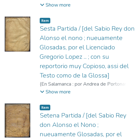
1555
)
Alfonso X, Rey de Castilla, 1221-
Show more
1284.
;
López, Gregorio, 1496?-1560.
;
Portonariis, Andrea de, fl. 1547-1568.
Item
Sesta Partida / [del Sabio Rey don
Alonso el nono ; nueuamente
Glosadas, por el Licenciado
Gregorio Lopez ... ; con su
reportorio muy Copioso, assi del
Testo como de la Glossa]
(
En Salamanca : por Andrea de Portonariis,
1555
)
Alfonso X, Rey de Castilla, 1221-
Show more
1284.
;
López, Gregorio, 1496?-1560.
;
Portonariis, Andrea de, fl. 1547-1568.
Item
Setena Partida / [del Sabio Rey
don Alonso el Nono ;
nueuamente Glosadas, por el