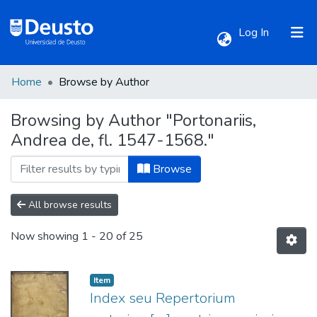
(current)
Log In
Home
Browse by Author
Communities & Collections
Browsing by Author "Portonariis,
Andrea de, fl. 1547-1568."
All of DSpace
Browse
All browse results
Now showing
1 - 20 of 25
Item
Index seu Repertorium