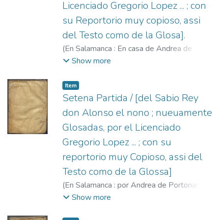
Licenciado Gregorio Lopez ... ; con
su Reportorio muy copioso, assi
del Testo como de la Glosa].
(
En Salamanca : En casa de Andrea de
Portonarijs ...,
1565
)
Alfonso X, Rey de
Show more
Castilla, 1221-1284.
;
López, Gregorio,
1496?-1560.
;
Portonariis, Andrea de, fl.
Item
1547-1568.
Setena Partida / [del Sabio Rey
don Alonso el nono ; nueuamente
Glosadas, por el Licenciado
Gregorio Lopez ... ; con su
reportorio muy Copioso, assi del
Testo como de la Glossa]
(
En Salamanca : por Andrea de Portonariis,
1555
)
Alfonso X, Rey de Castilla, 1221-
Show more
1284.
;
López, Gregorio, 1496?-1560.
;