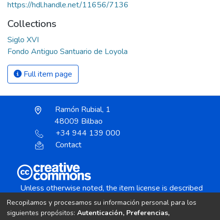
https://hdl.handle.net/11656/7136
Collections
Siglo XVI
Fondo Antiguo Santuario de Loyola
Full item page
Ramón Rubial, 1
48009 Bilbao
+34 944 139 000
Contact
Unless otherwise noted, the item license is described
as:
Recopilamos y procesamos su información personal para los
Creative Commons Attribution-NonCommercial-
siguientes propósitos:
Autenticación, Preferencias,