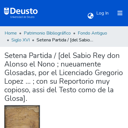
(current)
Log In
Home
Patrimonio Bibliográfico
Fondo Antiguo
Communities & Collections
Siglo XVI
Setena Partida / [del Sabio Rey don Alonso el Nono ; nueuamente Glosadas, por el Licenciado Gregorio Lopez ... ; con su Reportorio muy copioso, assi del Testo como de la Glosa].
Setena Partida / [del Sabio Rey don
All of DSpace
Alonso el Nono ; nueuamente
Glosadas, por el Licenciado Gregorio
Statistics
Lopez ... ; con su Reportorio muy
copioso, assi del Testo como de la
Glosa].