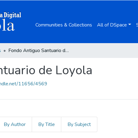
Communities & Collections
All of DSpace
s
Fondo Antiguo Santuario de Loyola
tuario de Loyola
handle.net/11656/4569
By Author
By Title
By Subject