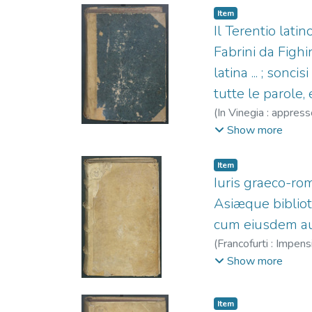
Item
Il Terentio latin
Fabrini da Fighin
latina ... ; son
tutte le parole,
(
In Vinegia : appres
1516-1580
;
Sessa,
Show more
Item
Iuris graeco-rom
Asiæque biblioth
cum eiusdem auct
(
Francofurti : Impen
1592
;
Freher, Mar
Show more
Item