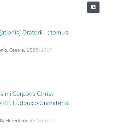
onis] Oratorii ... ; tomus
onio, Cesare, 1538-1607
;
mi Corporis Christi
.P.F. Ludouico Granatensi
88
;
Herederos de Matías Gast, fl.