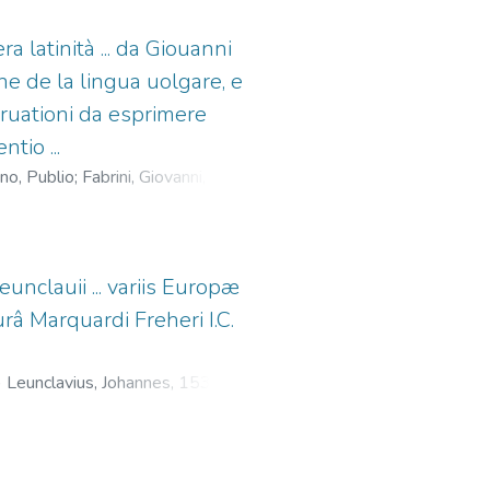
a latinità ... da Giouanni
one de la lingua uolgare, e
eruationi da esprimere
tio ...
no, Publio
;
Fabrini, Giovanni,
1600
unclauii ... variis Europæ
râ Marquardi Freheri I.C.
)
Leunclavius, Johannes, 1533-
her Erben, fl. 1595-1609