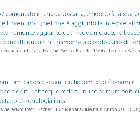
o / comentato in lingua toscana, e ridotto à la sua uer
e Fiorentino ... ; nel fine è aggiunto la interpretati
cisi vltimamente aggiunte dal medesimo autore l'oss
 e concetti uulgari latinamente secondo l'uso di Teren
so Giouambattista, e Marchio Sessa Fratelli,
1556
)
Terencio Africa
 Giovanni Battista, fl. 1556-1602
;
Sessa, Melchiorre, fl. 1556-
ani tam canonici quam ciuilis tomi duo / Iohannis Le
ecis eruti, Latineque redditi ; nunc primum editi cu
ario, chronologia iuris ...
sis heredum Petri Fischeri (Excudebat Guilielmus Antonius),
1596
quard, 1565-1614
;
Antonius, Wilhelm, fl. 1593-1611
;
Peter Fisc