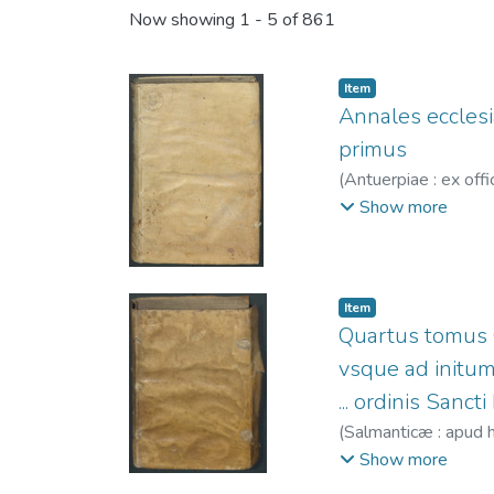
Recent Submissions
Now showing
1 - 5 of 861
Item
Annales ecclesia
primus
(
Antuerpiae : ex off
Weduwe van Christo
Show more
Item
Quartus tomus C
vsque ad initum
... ordinis Sancti 
(
Salmanticæ : apud 
1578-1587
Show more