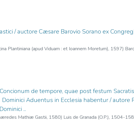
stici / auctore Cæsare Barovio Sorano ex Congreg[ati
icina Plantiniana (apud Viduam : et Ioannem Moretum),
1597
)
Bar
phe Plantin
;
Moretus, Jan, 1543-1610
;
oncionum de tempore, quae post festum Sacratissi
 Dominici Aduentus in Ecclesia habentur / autore R
Dominici ...
hæredes Mathiæ Gastii,
1580
)
Luis de Granada (O.P.), 1504-15