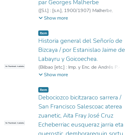
par Georges Malherbe
(
[S.l.] : [s.n.],
1900/1907
)
Malherbe,
Georges
Show more
Item
Historia general del Señorío de
Bizcaya / por Estanislao Jaime de
Labayru y Goicoechea.
(
Bilbao [etc.] : Imp. y Enc. de Andrés P.-
No Thumbnail Available
Cardenal [etc.],
1901
)
Labayru y
Show more
Goicoechea, Estanislao Jaime de
Item
Debociozco bicitzaraco sarrera /
San Francisco Salescoac aterea
zuanetic, Aita Fray José Cruz
Echeberriac eusqueraz jarria eta
No Thumbnail Available
guerostic, demborarequin sortu