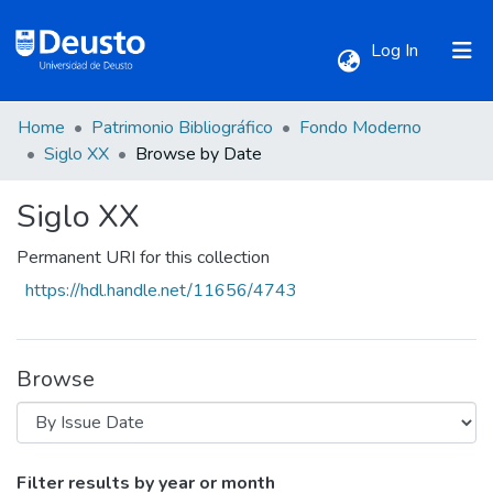
(current)
Log In
Home
Patrimonio Bibliográfico
Fondo Moderno
Communities & Collections
Siglo XX
Browse by Date
Siglo XX
All of DSpace
Permanent URI for this collection
https://hdl.handle.net/11656/4743
Browse
Browsing Siglo XX by Issue Date
Filter results by year or month