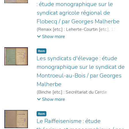
: étude monographique sur le
syndicat agricole régional de
Flobecq / par Georges Malherbe
(
Renaix [etc.] : Leherte-Courtin [etc.],
1902
)
Malherbe, Georges
;
Cercle d'études
Show more
sociales de Binche
Item
Les syndicats d'élevage : étude
monographique sur le syndicat de
Montroeul-au-Bois / par Georges
Malherbe
(
Binche [etc.] : Secrétariat du Cercle
d'études sociales [etc.],
1902
)
Malherbe,
Show more
Georges
;
Cercle d'études sociales de
Binche
Item
Le Raiffeisenisme : étude