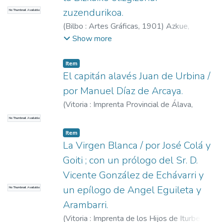
zuzendurikoa.
No Thumbnail Available
(
Bilbo : Artes Gráficas,
1901
)
Azkue,
Resurrección María de, 1864-1951
Show more
Item
El capitán alavés Juan de Urbina /
por Manuel Díaz de Arcaya.
(
Vitoria : Imprenta Provincial de Álava,
1901
)
Díaz de Arcaya, Manuel
No Thumbnail Available
Item
La Virgen Blanca / por José Colá y
Goiti ; con un prólogo del Sr. D.
Vicente González de Echávarri y
un epílogo de Angel Eguileta y
No Thumbnail Available
Arambarri.
(
Vitoria : Imprenta de los Hijos de Iturbe,