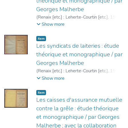
théorique et monographique / par
Georges Malherbe
(
Renaix [etc.] : Leherte-Courtin [etc.],
1902
)
Malherbe, Georges
;
Cercle d'études
Show more
sociales de Binche
Item
Les syndicats de laiteries : étude
théorique et monographique / par
Georges Malherbe
(
Renaix [etc.] : Leherte-Courtin [etc.],
1902
)
Malherbe, Georges
;
Cercle d'études
Show more
sociales de Binche
Item
Les caisses d'assurance mutuelle
contre la grêle : étude théorique
et monographique / par Georges
Malherbe ; avec la collaboration