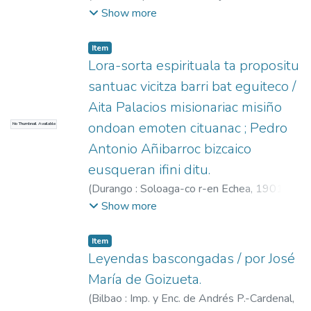
1901
)
Colá y Goiti, José
;
González de
Show more
Echávarri Castañeda, Vicente
;
Eguileta y
Arambarri, Angel
Item
Lora-sorta espirituala ta propositu
santuac vicitza barri bat eguiteco /
Aita Palacios misionariac misiño
ondoan emoten cituanac ; Pedro
No Thumbnail Available
Antonio Añibarroc bizcaico
eusqueran ifini ditu.
(
Durango : Soloaga-co r-en Echea,
1901
)
Palacios, Juan de
;
Añibarro, Pedro Antonio
Show more
(O.F.M.), 1748-1830
Item
Leyendas bascongadas / por José
María de Goizueta.
(
Bilbao : Imp. y Enc. de Andrés P.-Cardenal,