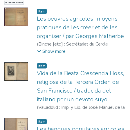
1901
)
Goizueta, José María de
No Thumbnail Available
Item
Les oeuvres agricoles : moyens
pratiques de les créer et de les
organiser / par Georges Malherbe
(
Binche [etc.] : Secrétariat du Cercle
d'études sociales [etc.],
1901
)
Malherbe,
Show more
Georges
;
Cercle d'études sociales de
Binche
Item
Vida de la Beata Crescencia Höss,
religiosa de la Tercera Orden de
San Francisco / traducida del
italiano por un devoto suyo.
(
Valladolid : Imp. y Lib. de José Manuel de la
Cuesta,
1901
)
Item
Les banques populaires agricoles