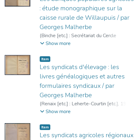
: étude monographique sur la
caisse rurale de Willaupuis / par
Georges Malherbe
(
Binche [etc.] : Secrétariat du Cercle
d'études sociales [etc.],
1902
)
Malherbe,
Show more
Georges
;
Cercle d'études sociales de
Binche
Item
Les syndicats d'élevage : les
livres généalogiques et autres
formulaires syndicaux / par
Georges Malherbe
(
Renaix [etc.] : Leherte-Courtin [etc.],
1902
)
Malherbe, Georges
;
Cercle d'études
Show more
sociales de Binche
Item
Les syndicats agricoles régionaux