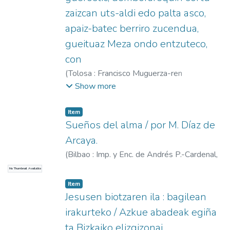
zaizcan uts-aldi edo palta asco,
apaiz-batec berriro zucendua,
gueituaz Meza ondo entzuteco,
con
(
Tolosa : Francisco Muguerza-ren
Moldizteguia,
1901
)
Francisco de Sales,
Show more
Santo, 1567-1622
;
Echeverría, José Cruz
de (O.F.M.), 1773-1853
Item
Sueños del alma / por M. Díaz de
Arcaya.
(
Bilbao : Imp. y Enc. de Andrés P.-Cardenal,
1901
)
Díaz de Arcaya, Manuel
No Thumbnail Available
Item
Jesusen biotzaren ila : bagilean
irakurteko / Azkue abadeak egiña
ta Bizkaiko elizgizonai