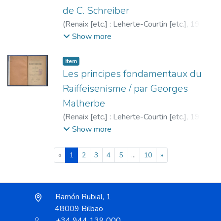
de C. Schreiber
(
Renaix [etc.] : Leherte-Courtin [etc.],
1902
)
Malherbe, Georges
;
Schreiber, C.
;
Cercle
Show more
d'études sociales de Binche
Item
Les principes fondamentaux du
Raiffeisenisme / par Georges
Malherbe
(
Renaix [etc.] : Leherte-Courtin [etc.],
1902
)
Malherbe, Georges
;
Cercle d'études
Show more
sociales de Binche
(current)
«
1
2
3
4
5
...
10
»
Ramón Rubial, 1
48009 Bilbao
+34 944 139 000